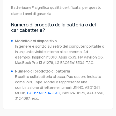
Batteriaone® significa qualità certificata, per questo
diamo 1 anni di garanzia
Numero di prodotto della batteria o del
caricabatterie?
Modello del dispositivo
In genere è scritto sul retro del computer portatile o
in un punto visibile intorno allo schermo. Ad
esempio: Inspiron n5010, Asus K53S, HP Pavilion G6,
MacBook Pro 13 A1278, LG EAC63418304-TAC.
Numero di prodotto di batteria
È scritto sulla batteria stessa. Può essere indicato
come P/N, Type, Model e rappresenta una
combinazione di lettere e numeri: J1KND, ASD1041,
MU06,
EAC63418304-TAC
, PA5024-1BRS, A41-X550,
312-1387, ecc.