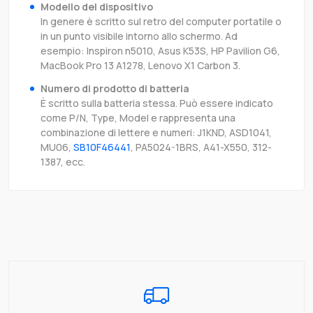
Modello del dispositivo
In genere è scritto sul retro del computer portatile o
in un punto visibile intorno allo schermo. Ad
esempio: Inspiron n5010, Asus K53S, HP Pavilion G6,
MacBook Pro 13 A1278, Lenovo X1 Carbon 3.
Numero di prodotto di batteria
È scritto sulla batteria stessa. Può essere indicato
come P/N, Type, Model e rappresenta una
combinazione di lettere e numeri: J1KND, ASD1041,
MU06,
SB10F46441
, PA5024-1BRS, A41-X550, 312-
1387, ecc.