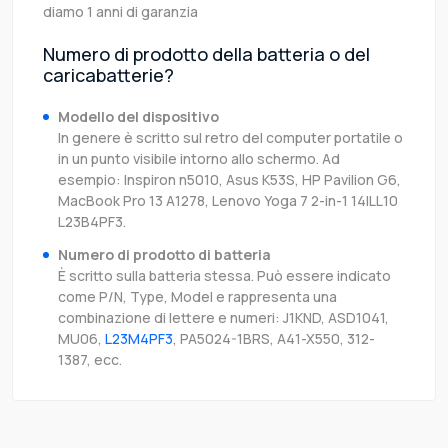
diamo 1 anni di garanzia
Numero di prodotto della batteria o del
caricabatterie?
Modello del dispositivo
In genere è scritto sul retro del computer portatile o
in un punto visibile intorno allo schermo. Ad
esempio: Inspiron n5010, Asus K53S, HP Pavilion G6,
MacBook Pro 13 A1278, Lenovo Yoga 7 2-in-1 14ILL10
L23B4PF3.
Numero di prodotto di batteria
È scritto sulla batteria stessa. Può essere indicato
come P/N, Type, Model e rappresenta una
combinazione di lettere e numeri: J1KND, ASD1041,
MU06,
L23M4PF3
, PA5024-1BRS, A41-X550, 312-
1387, ecc.