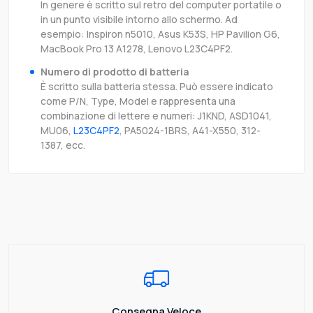
In genere è scritto sul retro del computer portatile o
in un punto visibile intorno allo schermo. Ad
esempio: Inspiron n5010, Asus K53S, HP Pavilion G6,
MacBook Pro 13 A1278, Lenovo L23C4PF2.
Numero di prodotto di batteria
È scritto sulla batteria stessa. Può essere indicato
come P/N, Type, Model e rappresenta una
combinazione di lettere e numeri: J1KND, ASD1041,
MU06,
L23C4PF2
, PA5024-1BRS, A41-X550, 312-
1387, ecc.
Consegna Veloce