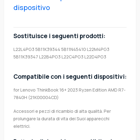
dispositivo
Sostituisce i seguenti prodotti:
L22L4PG3
5B11K39344
5B11N45410
L22M4PG3
5B11K39347
L22B4PG3
L22C4PG3
L22D4PG3
Compatibile con i seguenti dispositivi:
for Lenovo ThinkBook 16+ 2023 Ryzen Edition AMD R7-
7840H (21K00004CD)
Accessori e pezzi di ricambio di alta qualità. Per
prolungare la durata di vita dei Suoi apparecchi
elettrici.