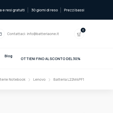
e resi gratuiti
30 giorni di reso
Prezzi bassi
0
Contattaci:
info@batteriaone.it
Blog
OTTIENI FINO AL SCONTO DEL 30%
terie Notebook
Lenovo
Batteria L22M4PF1