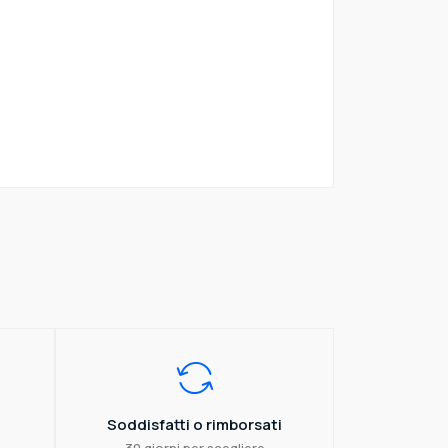
Soddisfatti o rimborsati
30 giorni per scegliere