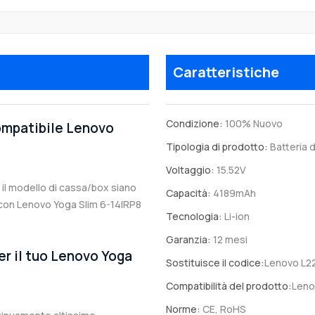
Caratteristiche
Condizione:
100% Nuovo
compatibile Lenovo
Tipologia di prodotto:
Batteria d
Voltaggio:
15.52V
a il modello di cassa/box siano
Capacità:
4189mAh
le con Lenovo Yoga Slim 6-14IRP8
Tecnologia:
Li-ion
Garanzia:
12 mesi
er il tuo Lenovo Yoga
Sostituisce il codice:
Lenovo L2
Compatibilità del prodotto:
Leno
Norme:
CE, RoHS