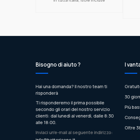
Bisogno di aiuto ?
I vant
Hai una domanda? Il nostro team ti
Gratuit
risponderà
30 gior
Ti risponderemo il prima possibile
Più bas
secondo gli orari del nostro servizio
clienti: dal lunedì al venerdì, dalle 8:30
Conseg
alle 18:00.
Oltre 3
Inviaci un'e-mail al seguente indirizzo:
info@batteriaone.it