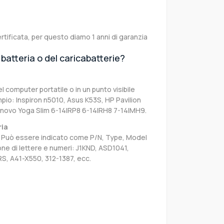
rtificata, per questo diamo 1 anni di garanzia
batteria o del caricabatterie?
el computer portatile o in un punto visibile
pio: Inspiron n5010, Asus K53S, HP Pavilion
novo Yoga Slim 6-14IRP8 6-14IRH8 7-14IMH9.
ria
sa. Può essere indicato come P/N, Type, Model
e di lettere e numeri: J1KND, ASD1041,
S, A41-X550, 312-1387, ecc.