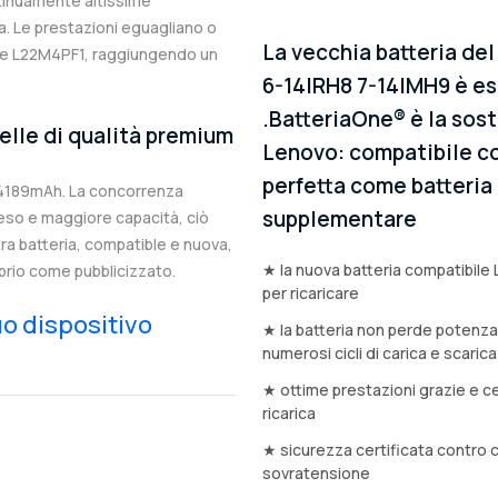
ntinuamente altissime
. Le prestazioni eguagliano o
La vecchia batteria de
nale L22M4PF1, raggiungendo un
6-14IRH8 7-14IMH9 è es
.BatteriaOne® è la sost
elle di qualità premium
Lenovo: compatibile con
perfetta come batteria d
 4189mAh. La concorrenza
supplementare
eso e maggiore capacità, ciò
stra batteria, compatible e nuova,
★ la nuova batteria compatibile 
prio come pubblicizzato.
per ricaricare
tuo dispositivo
★ la batteria non perde potenz
numerosi cicli di carica e scarica
★ ottime prestazioni grazie e ce
ricarica
★ sicurezza certificata contro 
sovratensione