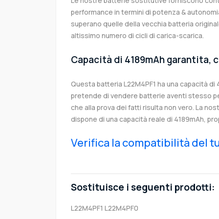
Le nostre batterie sostitutive forniscono co
performance in termini di potenza & autonomia
superano quelle della vecchia batteria origi
altissimo numero di cicli di carica-scarica.
Capacità di 4189mAh garantita, c
Questa batteria L22M4PF1 ha una capacità di
pretende di vendere batterie aventi stesso p
che alla prova dei fatti risulta non vero. La no
dispone di una capacità reale di 4189mAh, pro
Verifica la compatibilità del 
Sostituisce i seguenti prodotti:
L22M4PF1
L22M4PF0