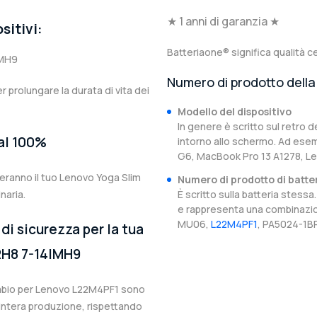
★ 1 anni di garanzia ★
sitivi:
Batteriaone® significa qualità ce
IMH9
Numero di prodotto della 
er prolungare la durata di vita dei
Modello del dispositivo
In genere è scritto sul retro d
 al 100%
intorno allo schermo. Ad esem
G6, MacBook Pro 13 A1278, Le
teranno il tuo Lenovo Yoga Slim
Numero di prodotto di batte
naria.
È scritto sulla batteria stes
e rappresenta una combinazion
MU06,
L22M4PF1
, PA5024-1BR
di sicurezza per la tua
RH8 7-14IMH9
icambio per Lenovo L22M4PF1 sono
l’intera produzione, rispettando