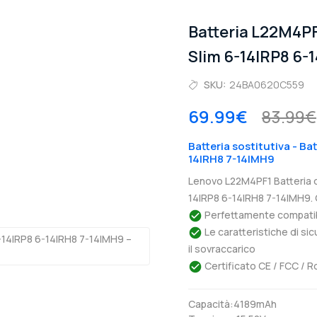
Batteria L22M4P
Slim 6-14IRP8 6-
SKU:
24BA0620C559
69.99€
83.99€
Batteria sostitutiva - Ba
14IRH8 7-14IMH9
Lenovo L22M4PF1 Batteria d
14IRP8 6-14IRH8 7-14IMH9. 
Perfettamente compatibil
Le caratteristiche di si
il sovraccarico
Certificato CE / FCC / R
Capacità:4189mAh