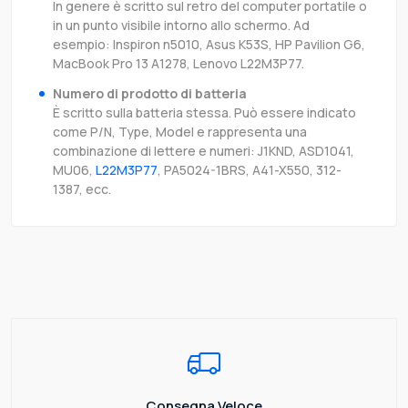
In genere è scritto sul retro del computer portatile o
in un punto visibile intorno allo schermo. Ad
esempio: Inspiron n5010, Asus K53S, HP Pavilion G6,
MacBook Pro 13 A1278, Lenovo L22M3P77.
Numero di prodotto di batteria
È scritto sulla batteria stessa. Può essere indicato
come P/N, Type, Model e rappresenta una
combinazione di lettere e numeri: J1KND, ASD1041,
MU06,
L22M3P77
, PA5024-1BRS, A41-X550, 312-
1387, ecc.
Consegna Veloce