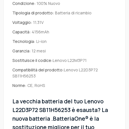
Condizione:
100% Nuovo
Tipologia di prodotto:
Batteria di ricambio
Voltaggio:
11.31V
Capacità:
4156mAh
Tecnologia:
Li-ion
Garanzia:
12 mesi
Sostituisce il codice:
Lenovo L22M3P71
Compatibilità del prodotto:
Lenovo L22D3P72
SB11H56253
Norme:
CE, RoHS
La vecchia batteria del tuo Lenovo
L22D3P72 SB11H56253 è esausta? La
nuova batteria .BatteriaOne® è la
sostituzione migliore per il tuo