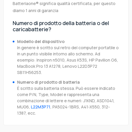
Batteriaone® significa qualità certificata, per questo
diamo 1 anni di garanzia
Numero di prodotto della batteria o del
caricabatterie?
Modello del dispositivo
In genere è scritto sul retro del computer portatile o
in un punto visibile intorno allo schermo. Ad
esempio: Inspiron n5010, Asus K53S, HP Pavilion G6,
MacBook Pro 13 A1278, Lenovo L22D3P72
SB11H56253.
Numero di prodotto di batteria
È scritto sulla batteria stessa. Può essere indicato
come P/N, Type, Model e rappresenta una
combinazione di lettere e numeri: J1KND, ASD1041,
MU06,
L22M3P71
, PA5024-1BRS, A41-X550, 312-
1387, ecc.