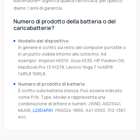
Batteriaone® significa qualità certificata, per questo
diamo 1 anni di garanzia
Numero di prodotto della batteria o del
caricabatterie?
Modello del dispositivo
In genere è scritto sul retro del computer portatile o
in un punto visibile intorno allo schermo. Ad
esempio: Inspiron n5010, Asus K53S, HP Pavilion G6,
MacBook Pro 13 A1278, Lenovo Yoga 7 14ARP8
14IRL8 16IRL8.
Numero di prodotto di batteria
È scritto sulla batteria stessa. Può essere indicato
come P/N, Type, Model e rappresenta una
combinazione di lettere e numeri: J1KND, ASD1041,
MU06,
L22D4PA1
, PA5024-1BRS, A41-X550, 312-1387,
ecc.