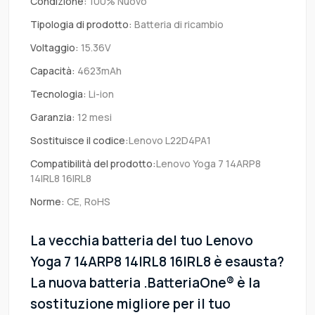
Condizione:
100% Nuovo
Tipologia di prodotto:
Batteria di ricambio
Voltaggio:
15.36V
Capacità:
4623mAh
Tecnologia:
Li-ion
Garanzia:
12 mesi
Sostituisce il codice:
Lenovo L22D4PA1
Compatibilità del prodotto:
Lenovo Yoga 7 14ARP8
14IRL8 16IRL8
Norme:
CE, RoHS
La vecchia batteria del tuo Lenovo
Yoga 7 14ARP8 14IRL8 16IRL8 è esausta?
La nuova batteria .BatteriaOne® è la
sostituzione migliore per il tuo