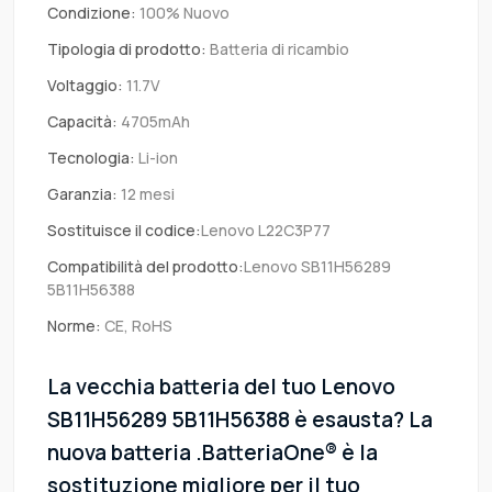
Condizione:
100% Nuovo
Tipologia di prodotto:
Batteria di ricambio
Voltaggio:
11.7V
Capacità:
4705mAh
Tecnologia:
Li-ion
Garanzia:
12 mesi
Sostituisce il codice:
Lenovo L22C3P77
Compatibilità del prodotto:
Lenovo SB11H56289
5B11H56388
Norme:
CE, RoHS
La vecchia batteria del tuo Lenovo
SB11H56289 5B11H56388 è esausta? La
nuova batteria .BatteriaOne® è la
sostituzione migliore per il tuo