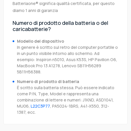
Batteriaone® significa qualità certificata, per questo
diamo 1 anni di garanzia
Numero di prodotto della batteria o del
caricabatterie?
Modello del dispositivo
In genere è scritto sul retro del computer portatile o
in un punto visibile intorno allo schermo. Ad
esempio: Inspiron n5010, Asus K53S, HP Pavilion G6,
MacBook Pro 13 A1278, Lenovo SB11H56289
5B11H56388.
Numero di prodotto di batteria
È scritto sulla batteria stessa. Può essere indicato
come P/N, Type, Model e rappresenta una
combinazione di lettere e numeri: J1KND, ASD1041,
MU06,
L22C3P77
, PA5024-1BRS, A41-X550, 312-
1387, ecc.