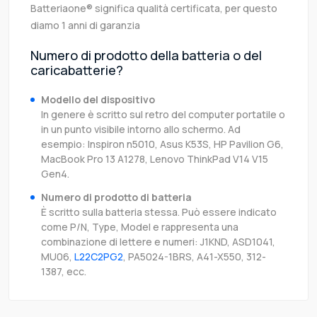
Batteriaone® significa qualità certificata, per questo
diamo 1 anni di garanzia
Numero di prodotto della batteria o del
caricabatterie?
Modello del dispositivo
In genere è scritto sul retro del computer portatile o
in un punto visibile intorno allo schermo. Ad
esempio: Inspiron n5010, Asus K53S, HP Pavilion G6,
MacBook Pro 13 A1278, Lenovo ThinkPad V14 V15
Gen4.
Numero di prodotto di batteria
È scritto sulla batteria stessa. Può essere indicato
come P/N, Type, Model e rappresenta una
combinazione di lettere e numeri: J1KND, ASD1041,
MU06,
L22C2PG2
, PA5024-1BRS, A41-X550, 312-
1387, ecc.