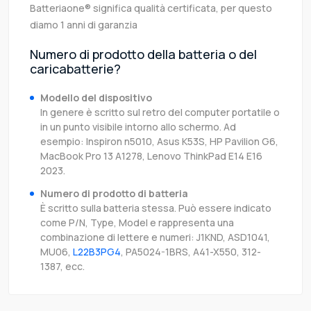
Batteriaone® significa qualità certificata, per questo
diamo 1 anni di garanzia
Numero di prodotto della batteria o del
caricabatterie?
Modello del dispositivo
In genere è scritto sul retro del computer portatile o
in un punto visibile intorno allo schermo. Ad
esempio: Inspiron n5010, Asus K53S, HP Pavilion G6,
MacBook Pro 13 A1278, Lenovo ThinkPad E14 E16
2023.
Numero di prodotto di batteria
È scritto sulla batteria stessa. Può essere indicato
come P/N, Type, Model e rappresenta una
combinazione di lettere e numeri: J1KND, ASD1041,
MU06,
L22B3PG4
, PA5024-1BRS, A41-X550, 312-
1387, ecc.