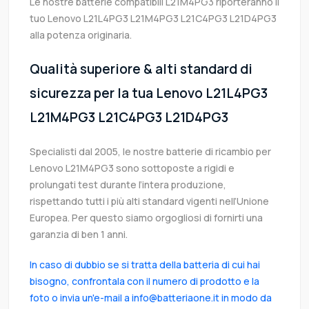
Le nostre batterie compatibili L21M4PG3 riporteranno il
tuo Lenovo L21L4PG3 L21M4PG3 L21C4PG3 L21D4PG3
alla potenza originaria.
Qualità superiore & alti standard di
sicurezza per la tua Lenovo L21L4PG3
L21M4PG3 L21C4PG3 L21D4PG3
Specialisti dal 2005, le nostre batterie di ricambio per
Lenovo L21M4PG3 sono sottoposte a rigidi e
prolungati test durante l’intera produzione,
rispettando tutti i più alti standard vigenti nell’Unione
Europea. Per questo siamo orgogliosi di fornirti una
garanzia di ben 1 anni.
In caso di dubbio se si tratta della batteria di cui hai
bisogno, confrontala con il numero di prodotto e la
foto o invia un'e-mail a info@batteriaone.it in modo da