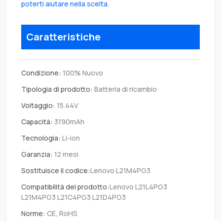
poterti aiutare nella scelta.
Caratteristiche
Condizione:
100% Nuovo
Tipologia di prodotto:
Batteria di ricambio
Voltaggio:
15.44V
Capacità:
3190mAh
Tecnologia:
Li-ion
Garanzia:
12 mesi
Sostituisce il codice:
Lenovo L21M4PG3
Compatibilità del prodotto:
Lenovo L21L4PG3
L21M4PG3 L21C4PG3 L21D4PG3
Norme:
CE, RoHS