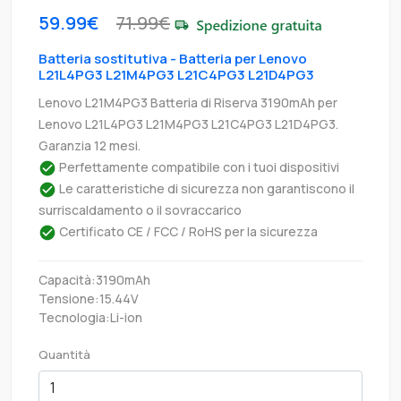
59.99€
71.99€
Batteria sostitutiva - Batteria per Lenovo
L21L4PG3 L21M4PG3 L21C4PG3 L21D4PG3
Lenovo L21M4PG3 Batteria di Riserva 3190mAh per
Lenovo L21L4PG3 L21M4PG3 L21C4PG3 L21D4PG3.
Garanzia 12 mesi.
Perfettamente compatibile con i tuoi dispositivi
Le caratteristiche di sicurezza non garantiscono il
surriscaldamento o il sovraccarico
Certificato CE / FCC / RoHS per la sicurezza
Capacità:3190mAh
Tensione:15.44V
Tecnologia:Li-ion
Quantità