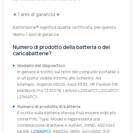
★ 1 anni di garanzia ★
Batteriaone® significa qualità certificata, per questo
diamo 1 anni di garanzia
Numero di prodotto della batteria o del
caricabatterie?
Modello del dispositivo
In genere è scritto sul retro del computer portatile o
in un punto visibile intorno allo schermo. Ad
esempio: Inspiron n5010, Asus K53S, HP Pavilion G6,
MacBook Pro 13 A1278, Lenovo L21D4PC1 L21C4PC1
L21M4PC1.
Numero di prodotto di batteria
È scritto sulla batteria stessa. Può essere indicato
come P/N, Type, Model e rappresenta una
combinazione di lettere e numeri: J1KND, ASD1041,
MU06,
L21M4PC1
, PA5024-1BRS, A41-X550, 312-