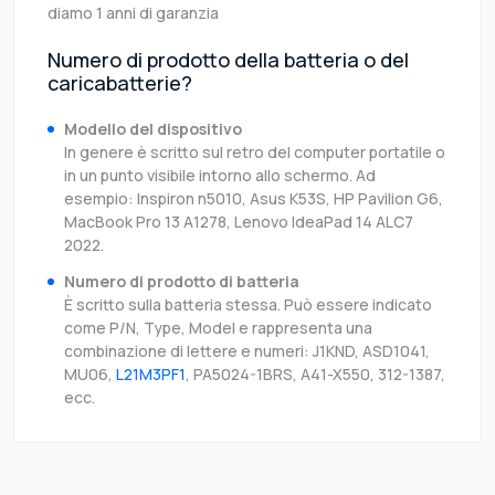
diamo 1 anni di garanzia
Numero di prodotto della batteria o del
caricabatterie?
Modello del dispositivo
In genere è scritto sul retro del computer portatile o
in un punto visibile intorno allo schermo. Ad
esempio: Inspiron n5010, Asus K53S, HP Pavilion G6,
MacBook Pro 13 A1278, Lenovo IdeaPad 14 ALC7
2022.
Numero di prodotto di batteria
È scritto sulla batteria stessa. Può essere indicato
come P/N, Type, Model e rappresenta una
combinazione di lettere e numeri: J1KND, ASD1041,
MU06,
L21M3PF1
, PA5024-1BRS, A41-X550, 312-1387,
ecc.