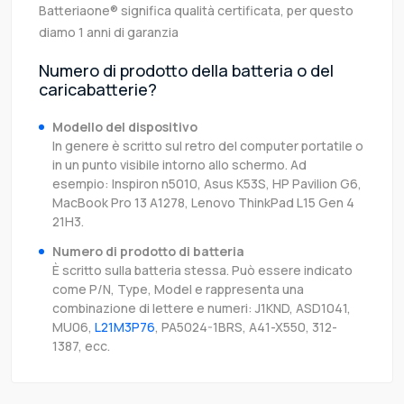
Batteriaone® significa qualità certificata, per questo
diamo 1 anni di garanzia
Numero di prodotto della batteria o del
caricabatterie?
Modello del dispositivo
In genere è scritto sul retro del computer portatile o
in un punto visibile intorno allo schermo. Ad
esempio: Inspiron n5010, Asus K53S, HP Pavilion G6,
MacBook Pro 13 A1278, Lenovo ThinkPad L15 Gen 4
21H3.
Numero di prodotto di batteria
È scritto sulla batteria stessa. Può essere indicato
come P/N, Type, Model e rappresenta una
combinazione di lettere e numeri: J1KND, ASD1041,
MU06,
L21M3P76
, PA5024-1BRS, A41-X550, 312-
1387, ecc.