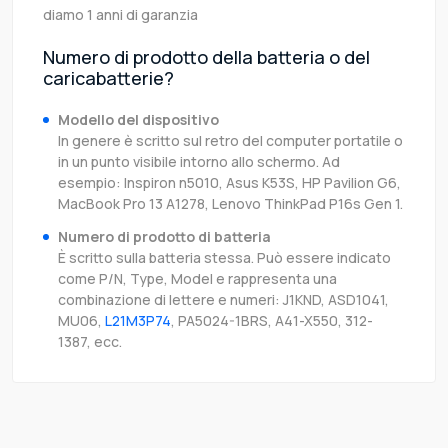
diamo 1 anni di garanzia
Numero di prodotto della batteria o del
caricabatterie?
Modello del dispositivo
In genere è scritto sul retro del computer portatile o
in un punto visibile intorno allo schermo. Ad
esempio: Inspiron n5010, Asus K53S, HP Pavilion G6,
MacBook Pro 13 A1278, Lenovo ThinkPad P16s Gen 1.
Numero di prodotto di batteria
È scritto sulla batteria stessa. Può essere indicato
come P/N, Type, Model e rappresenta una
combinazione di lettere e numeri: J1KND, ASD1041,
MU06,
L21M3P74
, PA5024-1BRS, A41-X550, 312-
1387, ecc.