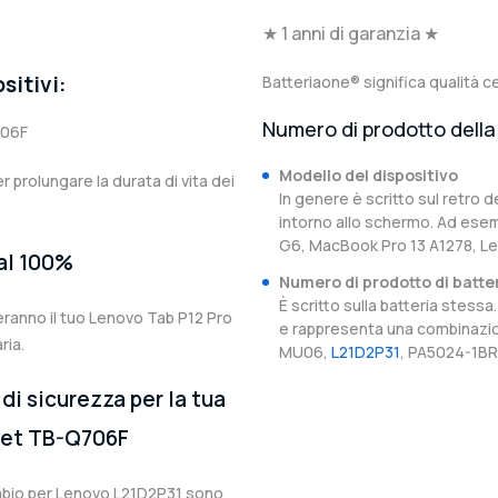
★ 1 anni di garanzia ★
sitivi:
Batteriaone® significa qualità ce
Numero di prodotto della 
706F
Modello del dispositivo
er prolungare la durata di vita dei
In genere è scritto sul retro d
intorno allo schermo. Ad esem
G6, MacBook Pro 13 A1278, Le
 al 100%
Numero di prodotto di batte
È scritto sulla batteria stes
eranno il tuo Lenovo Tab P12 Pro
e rappresenta una combinazion
ria.
MU06,
L21D2P31
, PA5024-1BR
di sicurezza per la tua
blet TB-Q706F
cambio per Lenovo L21D2P31 sono