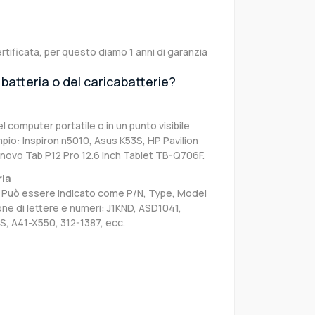
rtificata, per questo diamo 1 anni di garanzia
batteria o del caricabatterie?
el computer portatile o in un punto visibile
pio: Inspiron n5010, Asus K53S, HP Pavilion
novo Tab P12 Pro 12.6 Inch Tablet TB-Q706F.
ria
sa. Può essere indicato come P/N, Type, Model
e di lettere e numeri: J1KND, ASD1041,
S, A41-X550, 312-1387, ecc.