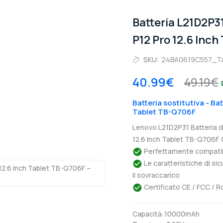
Batteria L21D2P
P12 Pro 12.6 Inc
SKU:
24BA0619C557_T
40.99€
49.19€
Batteria sostitutiva - Ba
Tablet TB-Q706F
Lenovo L21D2P31 Batteria d
12.6 Inch Tablet TB-Q706F. 
Perfettamente compatibil
Le caratteristiche di si
il sovraccarico
Certificato CE / FCC / R
Capacità:10000mAh