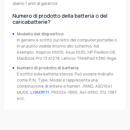
diamo 1 anni di garanzia
Numero di prodotto della batteria o del
caricabatterie?
Modello del dispositivo
In genere è scritto sul retro del computer portatile o
in un punto visibile intorno allo schermo. Ad
esempio: Inspiron n5010, Asus K53S, HP Pavilion G6,
MacBook Pro 13 A1278, Lenovo ThinkPad X390 Yoga.
Numero di prodotto di batteria
È scritto sulla batteria stessa. Può essere indicato
come P/N, Type, Model e rappresenta una
combinazione di lettere e numeri: J1KND, ASD1041,
MU06,
L19M3P71
, PA5024-1BRS, A41-X550, 312-1387,
ecc.