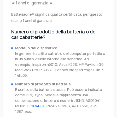
★ 1 anni di garanzia ★
Batteriaone® significa qualità certificata, per questo
diamo 1 anni di garanzia
Numero di prodotto della batteria o del
caricabatterie?
Modello del dispositivo
In genere è scritto sul retro del computer portatile o
in un punto visibile intorno allo schermo. Ad
esempio: Inspiron n5010, Asus K53S, HP Pavilion G6,
MacBook Pro 13 A1278, Lenovo Ideapad Yoga Slim 7-
14IIL05.
Numero di prodotto di batteria
È scritto sulla batteria stessa. Può essere indicato
come P/N, Type, Model e rappresenta una
combinazione di lettere e numeri: J1KND, ASD1041,
MU06,
L19C4PF4
, PA5024-1BRS, A41-X550, 312-
1387, ecc.