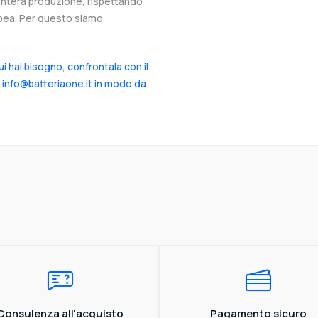
l’intera produzione, rispettando
ropea. Per questo siamo
cui hai bisogno, confrontala con il
a info@batteriaone.it in modo da
Consulenza all'acquisto
Pagamento sicuro