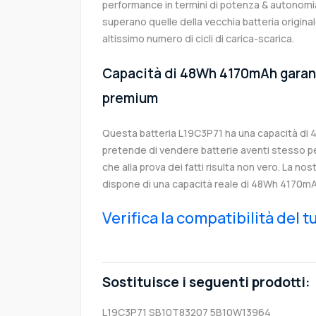
performance in termini di potenza & autonomia
superano quelle della vecchia batteria origin
altissimo numero di cicli di carica-scarica.
Capacità di 48Wh 4170mAh garanti
premium
Questa batteria L19C3P71 ha una capacità di
pretende di vendere batterie aventi stesso p
che alla prova dei fatti risulta non vero. La no
dispone di una capacità reale di 48Wh 4170mA
Verifica la compatibilità del 
Sostituisce i seguenti prodotti:
L19C3P71
SB10T83207
5B10W13964