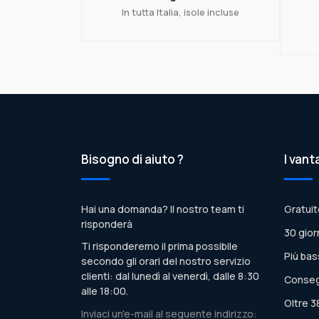
In tutta Italia, isole incluse
Bisogno di aiuto ?
I vant
Hai una domanda? Il nostro team ti
Gratuit
risponderà
30 gior
Ti risponderemo il prima possibile
Più bas
secondo gli orari del nostro servizio
clienti: dal lunedì al venerdì, dalle 8:30
Conseg
alle 18:00.
Oltre 3
Inviaci un'e-mail al seguente indirizzo: