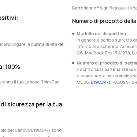
Batteriaone® significa qualità ce
sitivi:
Numero di prodotto della 
Modello del dispositivo
In genere è scritto sul retro d
er prolungare la durata di vita dei
intorno allo schermo. Ad esem
G6, MacBook Pro 13 A1278, L
Numero di prodotto di batte
 al 100%
È scritto sulla batteria stes
e rappresenta una combinazion
teranno il tuo Lenovo ThinkPad
MU06,
L19C3P71
, PA5024-1BR
di sicurezza per la tua
cambio per Lenovo L19C3P71 sono