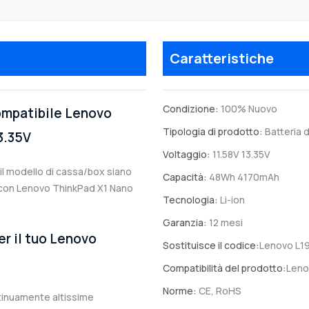
Caratteristiche
Condizione:
100% Nuovo
compatibile Lenovo
Tipologia di prodotto:
Batteria d
3.35V
Voltaggio:
11.58V 13.35V
a il modello di cassa/box siano
Capacità:
48Wh 4170mAh
le con Lenovo ThinkPad X1 Nano
Tecnologia:
Li-ion
Garanzia:
12 mesi
er il tuo Lenovo
Sostituisce il codice:
Lenovo L1
Compatibilità del prodotto:
Leno
Norme:
CE, RoHS
ntinuamente altissime