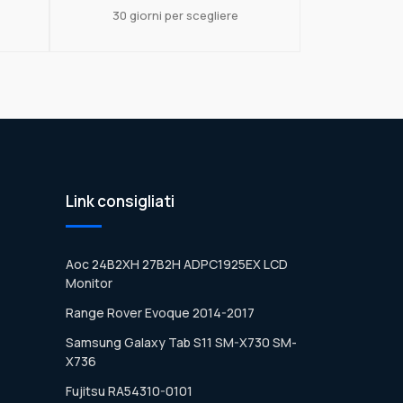
30 giorni per scegliere
Link consigliati
Aoc 24B2XH 27B2H ADPC1925EX LCD
Monitor
Range Rover Evoque 2014-2017
Samsung Galaxy Tab S11 SM-X730 SM-
X736
Fujitsu RA54310-0101