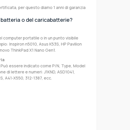
rtificata, per questo diamo 1 anni di garanzia
batteria o del caricabatterie?
el computer portatile o in un punto visibile
pio: Inspiron n5010, Asus K53S, HP Pavilion
enovo ThinkPad X1 Nano Gen1.
ria
sa. Può essere indicato come P/N, Type, Model
e di lettere e numeri: J1KND, ASD1041,
S, A41-X550, 312-1387, ecc.