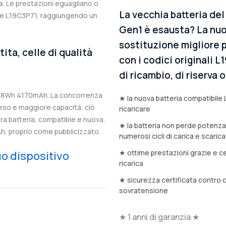
. Le prestazioni eguagliano o
La vecchia batteria de
ale L19C3P71, raggiungendo un
Gen1 è esausta? La nuo
sostituzione migliore p
ta, celle di qualità
con i codici originali 
di ricambio, di riserva
 48Wh 4170mAh. La concorrenza
★ la nuova batteria compatibile 
eso e maggiore capacità, ciò
ricaricare
stra batteria, compatible e nuova,
★ la batteria non perde potenz
h, proprio come pubblicizzato.
numerosi cicli di carica e scarica
★ ottime prestazioni grazie e ce
tuo dispositivo
ricarica
★ sicurezza certificata contro 
sovratensione
★ 1 anni di garanzia ★