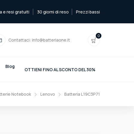
e resi gratuiti
30 giorni di reso
Prezzi bassi
0
Contattaci:
info@batteriaone.it
Blog
OTTIENI FINO AL SCONTO DEL 30%
tterie Notebook
Lenovo
Batteria L19C3P71