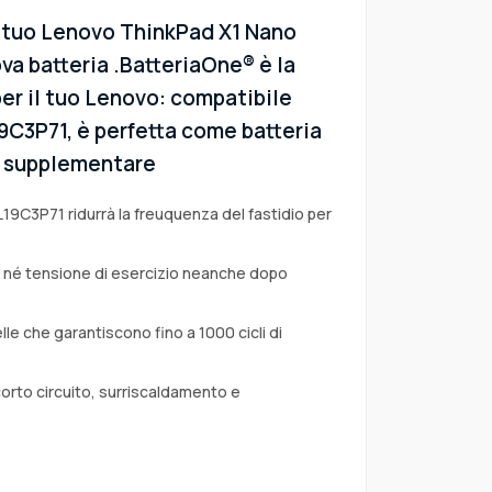
l tuo Lenovo ThinkPad X1 Nano
va batteria .BatteriaOne® è la
er il tuo Lenovo: compatibile
L19C3P71, è perfetta come batteria
 o supplementare
L19C3P71 ridurrà la freuquenza del fastidio per
a né tensione di esercizio neanche dopo
lle che garantiscono fino a 1000 cicli di
corto circuito, surriscaldamento e