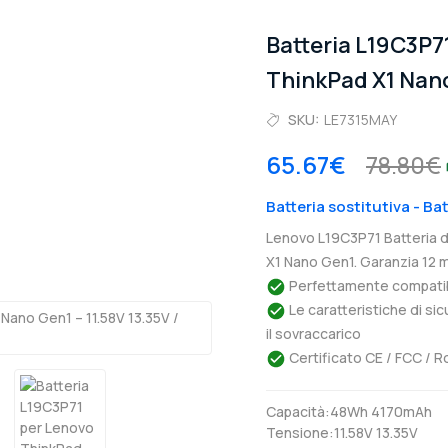
Batteria L19C3P
ThinkPad X1 Nan
SKU:
LE7315MAY
65.67€
78.80€
Batteria sostitutiva - B
Lenovo L19C3P71 Batteria 
X1 Nano Gen1. Garanzia 12 m
Perfettamente compatibil
Le caratteristiche di si
il sovraccarico
Certificato CE / FCC / R
Capacità:48Wh 4170mAh
Tensione:11.58V 13.35V