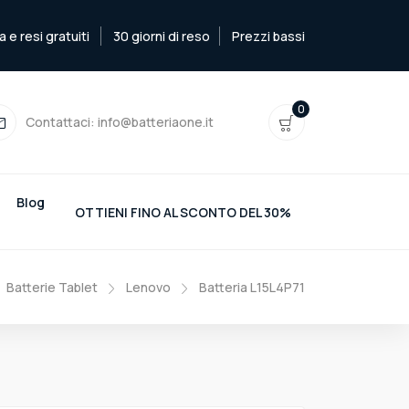
e resi gratuiti
30 giorni di reso
Prezzi bassi
0
Contattaci:
info@batteriaone.it
Blog
OTTIENI FINO AL SCONTO DEL 30%
Batterie Tablet
Lenovo
Batteria L15L4P71