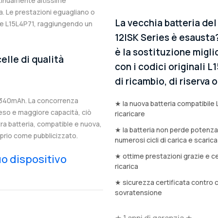
ntinuamente altissime
. Le prestazioni eguagliano o
La vecchia batteria del
ale L15L4P71, raggiungendo un
12ISK Series è esausta
è la sostituzione migli
elle di qualità
con i codici originali 
di ricambio, di riserva
 5340mAh. La concorrenza
★ la nuova batteria compatibile 
eso e maggiore capacità, ciò
ricaricare
stra batteria, compatible e nuova,
★ la batteria non perde potenz
prio come pubblicizzato.
numerosi cicli di carica e scarica
★ ottime prestazioni grazie e ce
tuo dispositivo
ricarica
★ sicurezza certificata contro 
sovratensione