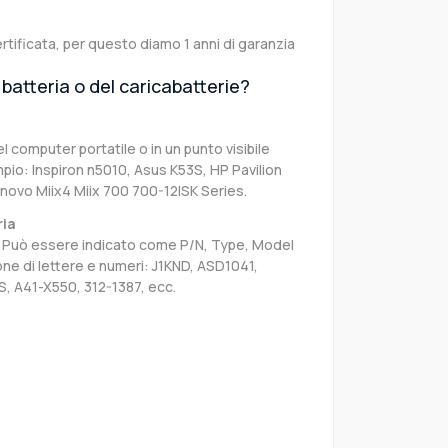
rtificata, per questo diamo 1 anni di garanzia
batteria o del caricabatterie?
el computer portatile o in un punto visibile
pio: Inspiron n5010, Asus K53S, HP Pavilion
novo Miix4 Miix 700 700-12ISK Series.
ria
sa. Può essere indicato come P/N, Type, Model
e di lettere e numeri: J1KND, ASD1041,
, A41-X550, 312-1387, ecc.