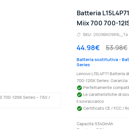
Batteria L15L4P7
Miix 700 700-12I
SKU:
2509BA0989L_Ta
44.98€
53.98€
Batteria sostitutiva - Ba
Series
Lenovo L15L4P71 Batteria d
700-12ISK Series. Garanzia 
Perfettamente compatibil
Le caratteristiche di si
il sovraccarico
Certificato CE / FCC / R
Capacità:5340mAh