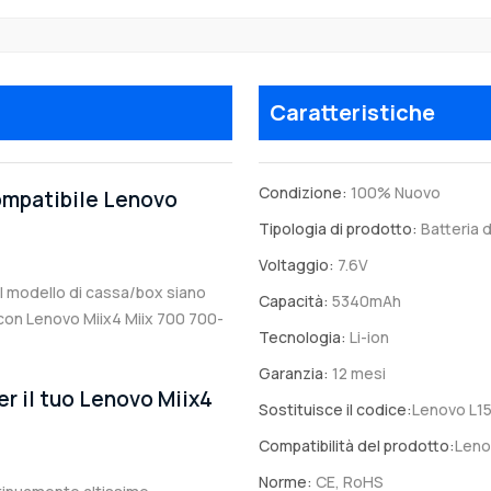
Caratteristiche
Condizione:
100% Nuovo
compatibile Lenovo
Tipologia di prodotto:
Batteria d
Voltaggio:
7.6V
 il modello di cassa/box siano
Capacità:
5340mAh
le con Lenovo Miix4 Miix 700 700-
Tecnologia:
Li-ion
Garanzia:
12 mesi
er il tuo Lenovo Miix4
Sostituisce il codice:
Lenovo L1
Compatibilità del prodotto:
Leno
Norme:
CE, RoHS