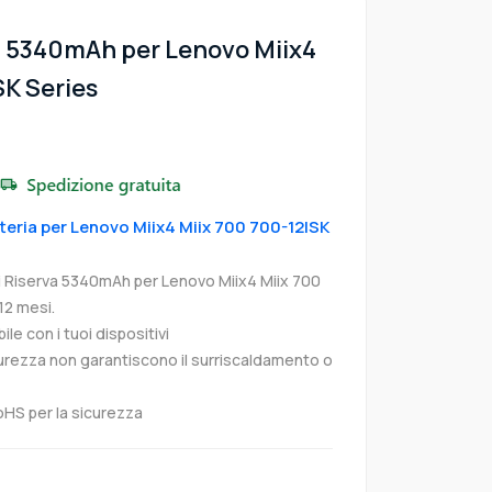
1 5340mAh per Lenovo Miix4
SK Series
tteria per Lenovo Miix4 Miix 700 700-12ISK
i Riserva 5340mAh per Lenovo Miix4 Miix 700
12 mesi.
e con i tuoi dispositivi
curezza non garantiscono il surriscaldamento o
oHS per la sicurezza