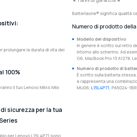
★ 1 anni di garanzia ★
Batteriaone® significa qualità ce
sitivi:
Numero di prodotto della 
Modello del dispositivo
In genere è scritto sul retro d
er prolungare la durata di vita dei
intorno allo schermo. Ad esem
G6, MacBook Pro 13 A1278, Le
Numero di prodotto di batte
 al 100%
È scritto sulla batteria stes
e rappresenta una combinazion
eranno il tuo Lenovo Miix4 Miix
MU06,
L15L4P71
, PA5024-1BRS
di sicurezza per la tua
 Series
cambio per Lenovo L15L4P71 sono