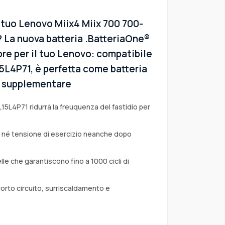
 tuo Lenovo Miix4 Miix 700 700-
? La nuova batteria .BatteriaOne®
ore per il tuo Lenovo: compatibile
L15L4P71, è perfetta come batteria
 o supplementare
L15L4P71 ridurrà la freuquenza del fastidio per
a né tensione di esercizio neanche dopo
lle che garantiscono fino a 1000 cicli di
corto circuito, surriscaldamento e