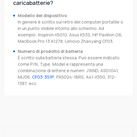
caricabatterie?
Modello del dispositivo
In genere è scritto sul retro del computer portatile o
in un punto visibile intorno allo schermo. Ad
esempio: Inspiron n5010, Asus K53S, HP Pavilion G6,
MacBook Pro 13 A1278, Lenovo Zhaoyang CF03.
Numero di prodotto di batteria
È scritto sulla batteria stessa. Può essere indicato
come P/N, Type, Model e rappresenta una
combinazione di lettere e numeri: J1KND, ASD1041,
MU06,
CF03-3S1P
, PA5024-1BRS, A41-X550, 312-
1387, ecc.