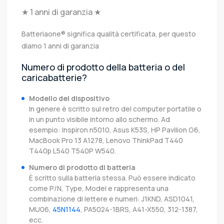
★ 1 anni di garanzia ★
Batteriaone® significa qualità certificata, per questo
diamo 1 anni di garanzia
Numero di prodotto della batteria o del
caricabatterie?
Modello del dispositivo
In genere è scritto sul retro del computer portatile o
in un punto visibile intorno allo schermo. Ad
esempio: Inspiron n5010, Asus K53S, HP Pavilion G6,
MacBook Pro 13 A1278, Lenovo ThinkPad T440
T440p L540 T540P W540.
Numero di prodotto di batteria
È scritto sulla batteria stessa. Può essere indicato
come P/N, Type, Model e rappresenta una
combinazione di lettere e numeri: J1KND, ASD1041,
MU06,
45N1144
, PA5024-1BRS, A41-X550, 312-1387,
ecc.