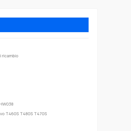
i ricambio
0HW038
vo T460S T480S T470S