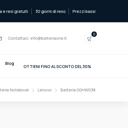
e resi gratuiti
30 giorni di reso
Prezzi bassi
0
Contattaci:
info@batteriaone.it
Blog
OTTIENI FINO AL SCONTO DEL 30%
terie Notebook
Lenovo
Batteria 00HW038