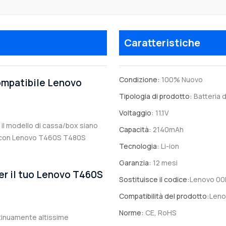
Caratteristiche
Condizione:
100% Nuovo
compatibile Lenovo
Tipologia di prodotto:
Batteria d
Voltaggio:
11.1V
a il modello di cassa/box siano
Capacità:
2140mAh
ile con Lenovo T460S T480S
Tecnologia:
Li-ion
Garanzia:
12 mesi
per il tuo Lenovo T460S
Sostituisce il codice:
Lenovo 0
Compatibilità del prodotto:
Leno
Norme:
CE, RoHS
ntinuamente altissime