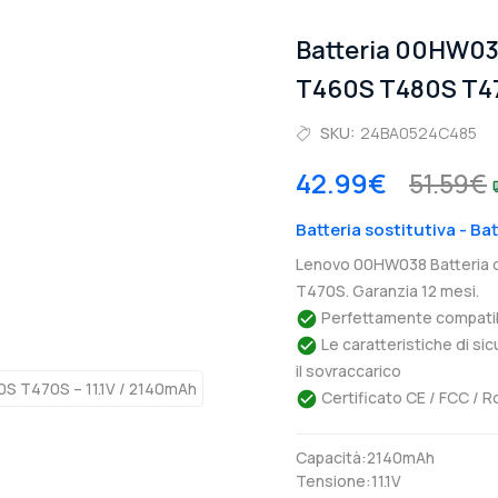
Batteria 00HW03
T460S T480S T4
SKU:
24BA0524C485
42.99€
51.59€
Batteria sostitutiva - 
Lenovo 00HW038 Batteria 
T470S. Garanzia 12 mesi.
Perfettamente compatibil
Le caratteristiche di si
il sovraccarico
Certificato CE / FCC / R
Capacità:2140mAh
Tensione:11.1V