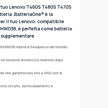
el tuo Lenovo T460S T480S T470S
teria .BatteriaOne® è la
er il tuo Lenovo: compatibile
00HW038, è perfetta come batteria
 o supplementare
 00HW038 ridurrà la freuquenza del fastidio
a né tensione di esercizio neanche dopo
lle che garantiscono fino a 1000 cicli di
corto circuito, surriscaldamento e