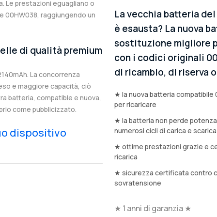
. Le prestazioni eguagliano o
La vecchia batteria d
nale 00HW038, raggiungendo un
è esausta? La nuova bat
sostituzione migliore p
elle di qualità premium
con i codici originali 
di ricambio, di riserva
 2140mAh. La concorrenza
eso e maggiore capacità, ciò
★ la nuova batteria compatibile
stra batteria, compatible e nuova,
per ricaricare
prio come pubblicizzato.
★ la batteria non perde potenz
tuo dispositivo
numerosi cicli di carica e scarica
★ ottime prestazioni grazie e ce
ricarica
★ sicurezza certificata contro 
sovratensione
★ 1 anni di garanzia ★