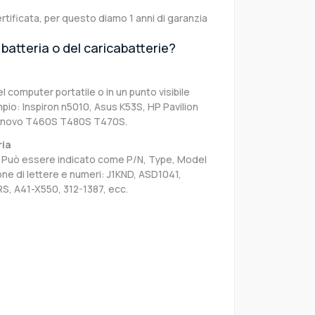
rtificata, per questo diamo 1 anni di garanzia
batteria o del caricabatterie?
el computer portatile o in un punto visibile
pio: Inspiron n5010, Asus K53S, HP Pavilion
Lenovo T460S T480S T470S.
ria
sa. Può essere indicato come P/N, Type, Model
e di lettere e numeri: J1KND, ASD1041,
S, A41-X550, 312-1387, ecc.