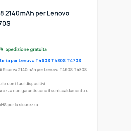
8 2140mAh per Lenovo
70S
Batteria per Lenovo T460S T480S T470S
di Riserva 2140mAh per Lenovo T460S T480S
e con i tuoi dispositivi
curezza non garantiscono il surriscaldamento o
oHS per la sicurezza