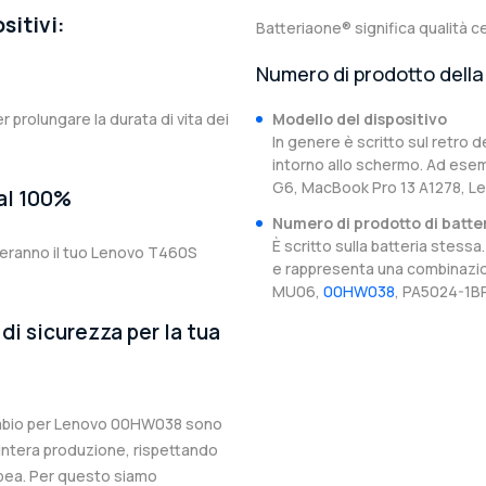
sitivi:
Batteriaone® significa qualità ce
Numero di prodotto della 
er prolungare la durata di vita dei
Modello del dispositivo
In genere è scritto sul retro d
intorno allo schermo. Ad esem
G6, MacBook Pro 13 A1278, 
 al 100%
Numero di prodotto di batte
È scritto sulla batteria stes
teranno il tuo Lenovo T460S
e rappresenta una combinazion
MU06,
00HW038
, PA5024-1BR
di sicurezza per la tua
icambio per Lenovo 00HW038 sono
l’intera produzione, rispettando
ropea. Per questo siamo