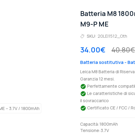
Batteria M8 1800
M9-P ME
SKU:
20LEI1512_Oth
34.00€
40.80€
Batteria sostitutiva - B
Leica M8 Batteria di Riser
Garanzia 12 mesi.
Perfettamente compatibil
Le caratteristiche di si
il sovraccarico
Certificato CE / FCC / R
Capacità:1800mAh
Tensione:3.7V