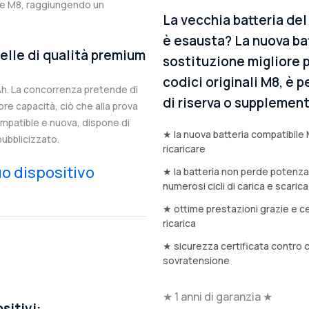
ale M8, raggiungendo un
La vecchia batteria de
è esausta? La nuova bat
elle di qualità premium
sostituzione migliore p
codici originali M8, è p
Ah. La concorrenza pretende di
di riserva o supplemen
e capacità, ciò che alla prova
compatible e nuova, dispone di
★ la nuova batteria compatibile 
ubblicizzato.
ricaricare
tuo dispositivo
★ la batteria non perde potenz
numerosi cicli di carica e scarica
★ ottime prestazioni grazie e ce
ricarica
★ sicurezza certificata contro 
sovratensione
★ 1 anni di garanzia ★
sitivi: