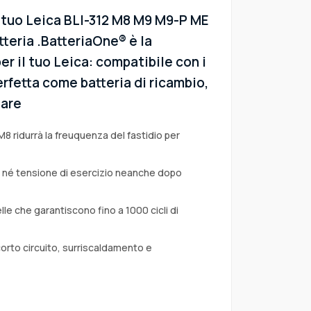
l tuo Leica BLI-312 M8 M9 M9-P ME
teria .BatteriaOne® è la
er il tuo Leica: compatibile con i
erfetta come batteria di ricambio,
tare
M8 ridurrà la freuquenza del fastidio per
a né tensione di esercizio neanche dopo
lle che garantiscono fino a 1000 cicli di
corto circuito, surriscaldamento e