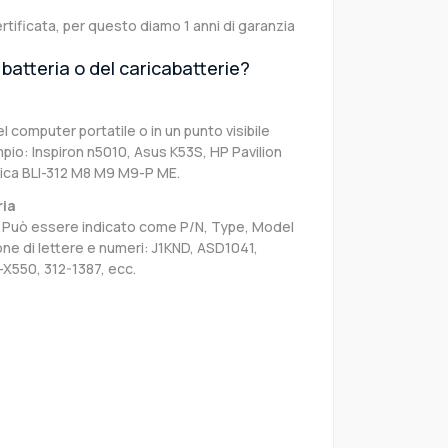
rtificata, per questo diamo 1 anni di garanzia
batteria o del caricabatterie?
el computer portatile o in un punto visibile
pio: Inspiron n5010, Asus K53S, HP Pavilion
ica BLI-312 M8 M9 M9-P ME.
ria
sa. Può essere indicato come P/N, Type, Model
e di lettere e numeri: J1KND, ASD1041,
X550, 312-1387, ecc.