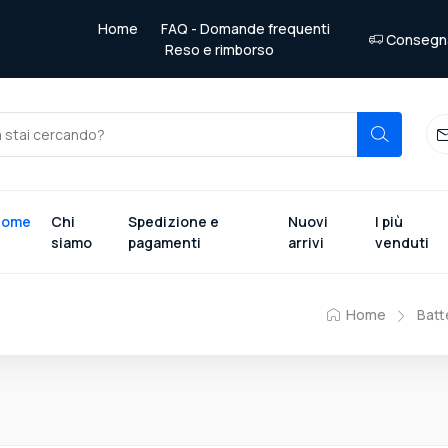
Home
FAQ - Domande frequenti
Consegna 
Reso e rimborso
Home
Chi
Spedizione e
Nuovi
I più
siamo
pagamenti
arrivi
venduti
Home
Batt