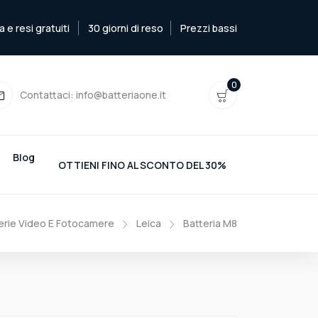
e resi gratuiti
30 giorni di reso
Prezzi bassi
0
Contattaci:
info@batteriaone.it
Blog
OTTIENI FINO AL SCONTO DEL 30%
erie Video E Fotocamere
Leica
Batteria M8