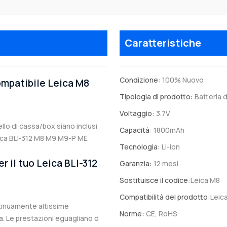
Caratteristiche
Condizione:
100% Nuovo
compatibile Leica M8
Tipologia di prodotto:
Batteria d
Voltaggio:
3.7V
dello di cassa/box siano inclusi
Capacità:
1800mAh
Leica BLI-312 M8 M9 M9-P ME
Tecnologia:
Li-ion
r il tuo Leica BLI-312
Garanzia:
12 mesi
Sostituisce il codice:
Leica M8
Compatibilità del prodotto:
Leic
ntinuamente altissime
Norme:
CE, RoHS
. Le prestazioni eguagliano o