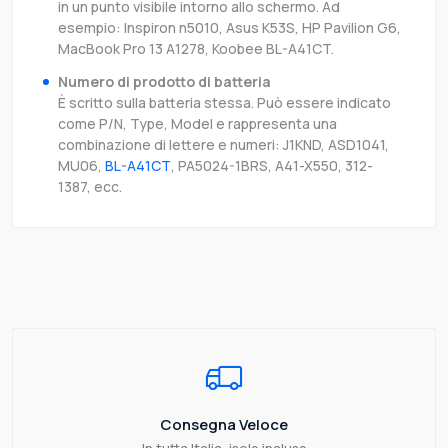
in un punto visibile intorno allo schermo. Ad
esempio: Inspiron n5010, Asus K53S, HP Pavilion G6,
MacBook Pro 13 A1278, Koobee BL-A41CT.
Numero di prodotto di batteria
È scritto sulla batteria stessa. Può essere indicato
come P/N, Type, Model e rappresenta una
combinazione di lettere e numeri: J1KND, ASD1041,
MU06,
BL-A41CT
, PA5024-1BRS, A41-X550, 312-
1387, ecc.
Consegna Veloce
In tutta Italia, isole incluse