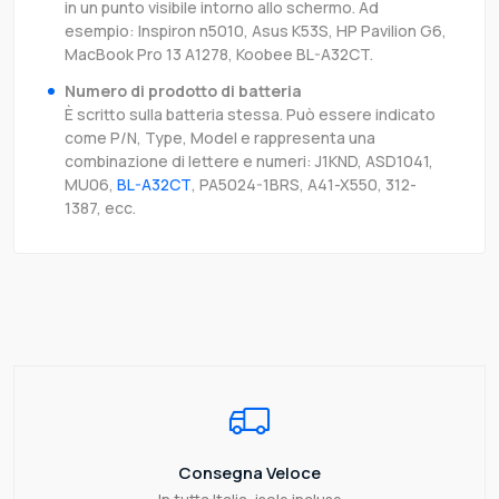
in un punto visibile intorno allo schermo. Ad
esempio: Inspiron n5010, Asus K53S, HP Pavilion G6,
MacBook Pro 13 A1278, Koobee BL-A32CT.
Numero di prodotto di batteria
È scritto sulla batteria stessa. Può essere indicato
come P/N, Type, Model e rappresenta una
combinazione di lettere e numeri: J1KND, ASD1041,
MU06,
BL-A32CT
, PA5024-1BRS, A41-X550, 312-
1387, ecc.
Consegna Veloce
In tutta Italia, isole incluse