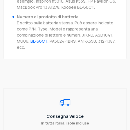
esempio: Inspiron n5010, Asus K53S, HP Pavilion G6,
MacBook Pro 13 A1278, Koobee BL-66CT.
Numero di prodotto di batteria
È scritto sulla batteria stessa. Può essere indicato
come P/N, Type, Model e rappresenta una
combinazione di lettere e numeri: J1KND, ASD1041,
MU06,
BL-66CT
, PA5024-1BRS, A41-X550, 312-1387,
ecc.
Consegna Veloce
In tutta Italia, isole incluse