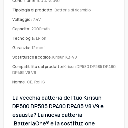
Condizione:
100% Nuovo
Tipologia di prodotto:
Batteria di ricambio
Voltaggio:
7.4V
Capacità:
2000mAh
Tecnologia:
Li-ion
Garanzia:
12 mesi
Sostituisce il codice:
Kirisun KB-V8
Compatibilità del prodotto:
Kirisun DP580 DP585 DP480
DP485 V8 V9
Norme:
CE, RoHS
La vecchia batteria del tuo Kirisun
DP580 DP585 DP480 DP485 V8 V9 è
esausta? La nuova batteria
.BatteriaOne® è la sostituzione