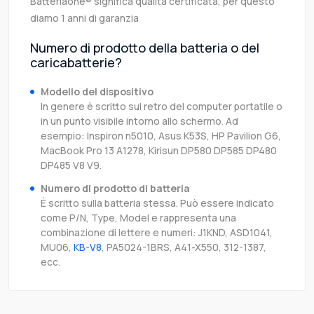
Batteriaone® significa qualità certificata, per questo
diamo 1 anni di garanzia
Numero di prodotto della batteria o del
caricabatterie?
Modello del dispositivo
In genere è scritto sul retro del computer portatile o
in un punto visibile intorno allo schermo. Ad
esempio: Inspiron n5010, Asus K53S, HP Pavilion G6,
MacBook Pro 13 A1278, Kirisun DP580 DP585 DP480
DP485 V8 V9.
Numero di prodotto di batteria
È scritto sulla batteria stessa. Può essere indicato
come P/N, Type, Model e rappresenta una
combinazione di lettere e numeri: J1KND, ASD1041,
MU06,
KB-V8
, PA5024-1BRS, A41-X550, 312-1387,
ecc.