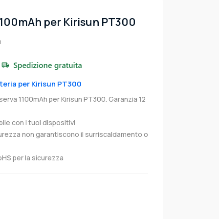
1100mAh per Kirisun PT300
h
tteria per Kirisun PT300
Riserva 1100mAh per Kirisun PT300. Garanzia 12
e con i tuoi dispositivi
curezza non garantiscono il surriscaldamento o
oHS per la sicurezza