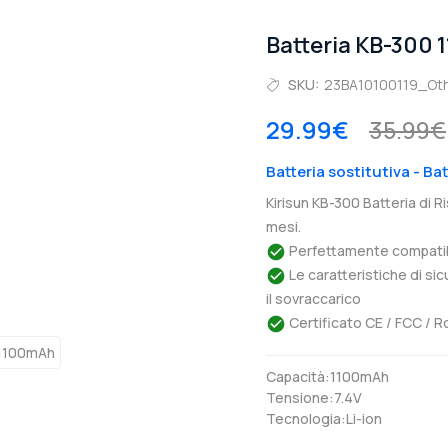
Batteria KB-300 
SKU:
23BA10100119_Ot
29.99€
35.99€
Batteria sostitutiva - Ba
Kirisun KB-300 Batteria di 
mesi.
Perfettamente compatibil
Le caratteristiche di si
il sovraccarico
Certificato CE / FCC / R
Capacità:1100mAh
Tensione:7.4V
Tecnologia:Li-ion