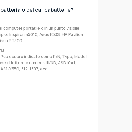
batteria o del caricabatterie?
el computer portatile o in un punto visibile
pio: Inspiron n5010, Asus K53S, HP Pavilion
risun PT300.
ria
sa. Può essere indicato come P/N, Type, Model
e di lettere e numeri: J1KND, ASD1041,
 A41-X550, 312-1387, ecc.