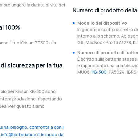
er prolungare la durata di vita dei
Numero di prodotto della 
Modello del dispositivo
 al 100%
In genere è scritto sul retro d
intorno allo schermo. Ad esem
G6, MacBook Pro 13 A1278, Ki
nno il tuo Kirisun PT300 alla
Numero di prodotto di batte
È scritto sulla batteria stes
di sicurezza per la tua
e rappresenta una combinazion
MU06,
KB-300
, PA5024-1BRS,
ambio per Kirisun KB-300 sono
l’intera produzione, rispettando
ropea. Per questo siamo
cui hai bisogno, confrontala con il
a info@batteriaone.it in modo da