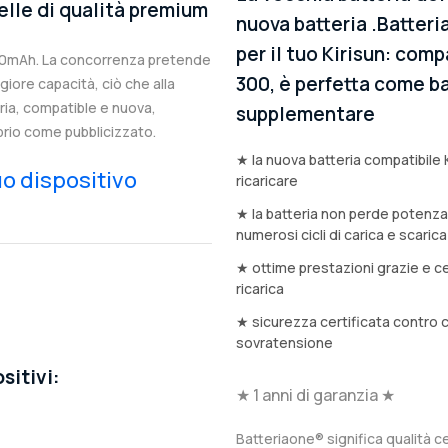
elle di qualità premium
nuova batteria .Batteri
per il tuo Kirisun: comp
100mAh. La concorrenza pretende
300, è perfetta come bat
iore capacità, ciò che alla
eria, compatible e nuova,
supplementare
prio come pubblicizzato.
★ la nuova batteria compatibile 
tuo dispositivo
ricaricare
★ la batteria non perde potenz
numerosi cicli di carica e scarica
★ ottime prestazioni grazie e ce
ricarica
★ sicurezza certificata contro 
sovratensione
sitivi:
★ 1 anni di garanzia ★
Batteriaone® significa qualità ce