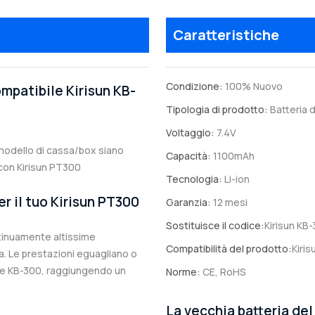
Caratteristiche
Condizione:
100% Nuovo
ompatibile Kirisun KB-
Tipologia di prodotto:
Batteria d
Voltaggio:
7.4V
l modello di cassa/box siano
Capacità:
1100mAh
e con Kirisun PT300
Tecnologia:
Li-ion
er il tuo Kirisun PT300
Garanzia:
12 mesi
Sostituisce il codice:
Kirisun KB
ntinuamente altissime
Compatibilità del prodotto:
Kiri
. Le prestazioni eguagliano o
ale KB-300, raggiungendo un
Norme:
CE, RoHS
La vecchia batteria del