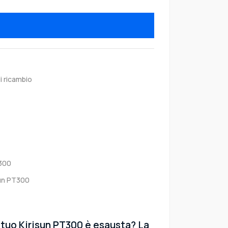
i ricambio
-300
sun PT300
 tuo Kirisun PT300 è esausta? La