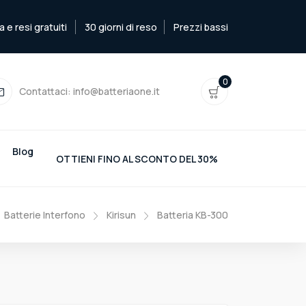
e resi gratuiti
30 giorni di reso
Prezzi bassi
0
Contattaci:
info@batteriaone.it
Blog
OTTIENI FINO AL SCONTO DEL 30%
Batterie Interfono
Kirisun
Batteria KB-300