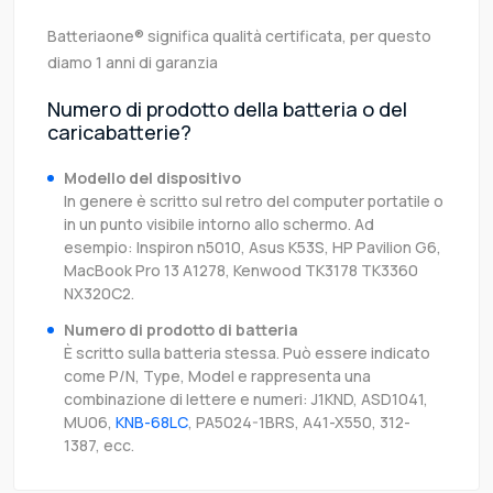
Batteriaone® significa qualità certificata, per questo
diamo 1 anni di garanzia
Numero di prodotto della batteria o del
caricabatterie?
Modello del dispositivo
In genere è scritto sul retro del computer portatile o
in un punto visibile intorno allo schermo. Ad
esempio: Inspiron n5010, Asus K53S, HP Pavilion G6,
MacBook Pro 13 A1278, Kenwood TK3178 TK3360
NX320C2.
Numero di prodotto di batteria
È scritto sulla batteria stessa. Può essere indicato
come P/N, Type, Model e rappresenta una
combinazione di lettere e numeri: J1KND, ASD1041,
MU06,
KNB-68LC
, PA5024-1BRS, A41-X550, 312-
1387, ecc.