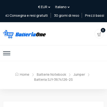
Consegna e resi gratuiti
30 giorni di reso
Prezzi bassi
0
Home
Batterie Notebook
Jumper
Batteria SJY-3674126-2S