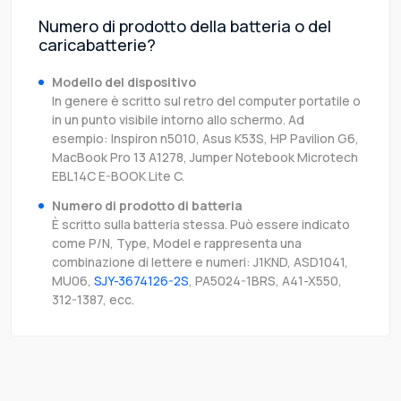
Numero di prodotto della batteria o del
caricabatterie?
Modello del dispositivo
In genere è scritto sul retro del computer portatile o
in un punto visibile intorno allo schermo. Ad
esempio: Inspiron n5010, Asus K53S, HP Pavilion G6,
MacBook Pro 13 A1278, Jumper Notebook Microtech
EBL14C E-BOOK Lite C.
Numero di prodotto di batteria
È scritto sulla batteria stessa. Può essere indicato
come P/N, Type, Model e rappresenta una
combinazione di lettere e numeri: J1KND, ASD1041,
MU06,
SJY-3674126-2S
, PA5024-1BRS, A41-X550,
312-1387, ecc.