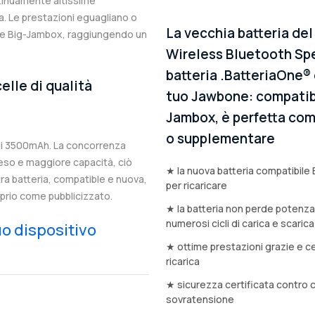
ntinuamente altissime
. Le prestazioni eguagliano o
La vecchia batteria de
nale Big-Jambox, raggiungendo un
Wireless Bluetooth Sp
batteria .BatteriaOne® 
elle di qualità
tuo Jawbone: compatibil
Jambox, è perfetta come
o supplementare
di 3500mAh. La concorrenza
eso e maggiore capacità, ciò
★ la nuova batteria compatibile 
stra batteria, compatible e nuova,
per ricaricare
prio come pubblicizzato.
★ la batteria non perde potenz
numerosi cicli di carica e scarica
tuo dispositivo
★ ottime prestazioni grazie e ce
ricarica
★ sicurezza certificata contro 
sovratensione