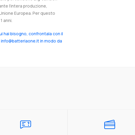
ante l’intera produzione,
ll’Unione Europea. Per questo
1 anni.
cui hai bisogno, confrontala con il
a info@batteriaone.it in modo da