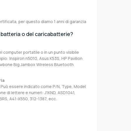
rtificata, per questo diamo 1 anni di garanzia
batteria o del caricabatterie?
el computer portatile o in un punto visibile
pio: Inspiron n5010, Asus K53S, HP Pavilion
awbone Big Jambox Wireless Bluetooth
ria
sa. Può essere indicato come P/N, Type, Model
e di lettere e numeri: J1KND, ASD1041,
BRS, A41-X550, 312-1387, ecc.