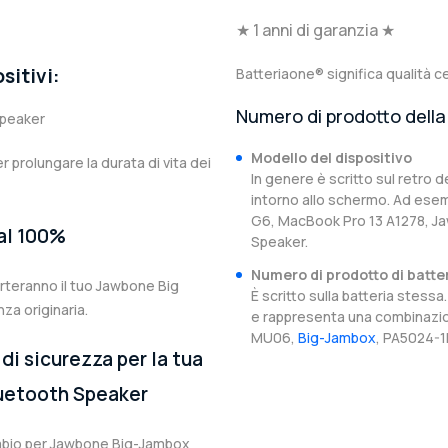
★ 1 anni di garanzia ★
sitivi:
Batteriaone® significa qualità ce
Numero di prodotto della 
Speaker
Modello del dispositivo
er prolungare la durata di vita dei
In genere è scritto sul retro d
intorno allo schermo. Ad esem
G6, MacBook Pro 13 A1278, J
 al 100%
Speaker.
Numero di prodotto di batte
orteranno il tuo Jawbone Big
È scritto sulla batteria stes
za originaria.
e rappresenta una combinazion
MU06,
Big-Jambox
, PA5024-1
di sicurezza per la tua
uetooth Speaker
cambio per Jawbone Big-Jambox