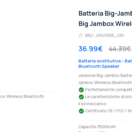
Batteria Big-Ja
Big Jambox Wirel
SKU:
JA5038SE_Oth
36.99€
44.39€
Batteria sostitutiva - B
Bluetooth Speaker
Jawbone Big-Jambox Batter
Jambox Wireless Bluetooth 
Perfettamente compatibil
Le caratteristiche di si
il sovraccarico
Certificato CE / FCC / R
Capacità:3500mAh