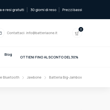
e resi gratuiti
30 giorni di reso
Prezzi bassi
0
Contattaci:
info@batteriaone.it
Blog
OTTIENI FINO AL SCONTO DEL 30%
se Bluetooth
Jawbone
Batteria Big-Jambox