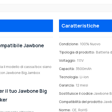
Caratteristiche
Condizione:
100% Nuovo
compatibile Jawbone
Tipologia di prodotto:
Batteria d
Voltaggio:
11.1V
sia il modello di cassa/box siano
Capacità:
3500mAh
le con Jawbone Big Jambox
Tecnologia:
Li-ion
Garanzia:
12 mesi
er il tuo Jawbone Big
Sostituisce il codice:
Jawbone B
ker
Compatibilità del prodotto:
Jawb
Norme:
CE, RoHS