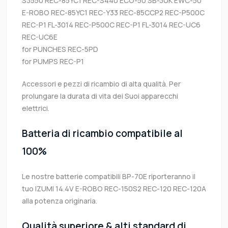
S3550 REC-85YC1 REC-S440 ECO-50 SB-3UK EWC-50
E-ROBO REC-85YC1 REC-Y33 REC-85CCP2 REC-P500C
REC-P1 FL-3014 REC-P500C REC-P1 FL-3014 REC-UC6
REC-UC6E
for PUNCHES REC-5PD
for PUMPS REC-P1
Accessori e pezzi di ricambio di alta qualità. Per
prolungare la durata di vita dei Suoi apparecchi
elettrici.
Batteria di ricambio compatibile al
100%
Le nostre batterie compatibili BP-70E riporteranno il
tuo IZUMI 14.4V E-ROBO REC-150S2 REC-120 REC-120A
alla potenza originaria.
Qualità superiore & alti standard di