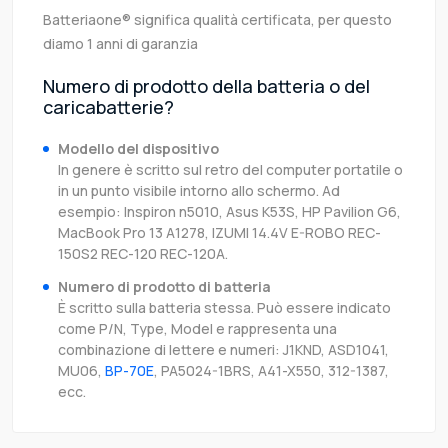
Batteriaone® significa qualità certificata, per questo
diamo 1 anni di garanzia
Numero di prodotto della batteria o del
caricabatterie?
Modello del dispositivo
In genere è scritto sul retro del computer portatile o
in un punto visibile intorno allo schermo. Ad
esempio: Inspiron n5010, Asus K53S, HP Pavilion G6,
MacBook Pro 13 A1278, IZUMI 14.4V E-ROBO REC-
150S2 REC-120 REC-120A.
Numero di prodotto di batteria
È scritto sulla batteria stessa. Può essere indicato
come P/N, Type, Model e rappresenta una
combinazione di lettere e numeri: J1KND, ASD1041,
MU06,
BP-70E
, PA5024-1BRS, A41-X550, 312-1387,
ecc.