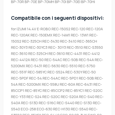
BP-70R
BP-70E
BP-70MH
BP-70I
BP-70EI
BP-70Hi
Compatibile con i seguenti dispositivi:
for IZUMI 14.4V E-ROBO REC-150S2 REC-120 REC-120A
REC-120AK REC-150EMX REC-14M1 REC- 13W1 REC-
150S2 REC-325CH REC-3430 REC-3410 REC-365CH
REC-30Y3 REC-30YC3 REC- 30Y3 REC-3510 REC-S3550
REC-3610 REC-325CH REC-3610 REC-4431 REC-4412
REC-4412A REC-50 REC-54AC REC-50B REC-54A REC-
5200MX REC-5431 REC-5630 REC-5510 REC-5750
REC-551F REC-585YC REC-S524 REC-530Y REC-50
REC-5PDF REC-54 REC-54AC REC-5PD1 REC-50B REC-
54A REC-5200MX REC-558U REC-60A REC-6431 REC-
85CCP1 REC-85YC REC-85CCP2 REC-85YC1 REC-S20C
REC-Y33 REC-S24 REC-S20C REC-S20A REC-S40 REC-
S40A REC-S13D REC-S16C REC-S440 REC-S13D REC-
S540 ECO-258 ECO-630 REC-H130 REC-S540 REC-