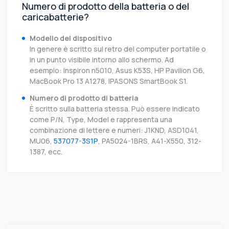
Numero di prodotto della batteria o del
caricabatterie?
Modello del dispositivo
In genere è scritto sul retro del computer portatile o
in un punto visibile intorno allo schermo. Ad
esempio: Inspiron n5010, Asus K53S, HP Pavilion G6,
MacBook Pro 13 A1278, IPASONS SmartBook S1.
Numero di prodotto di batteria
È scritto sulla batteria stessa. Può essere indicato
come P/N, Type, Model e rappresenta una
combinazione di lettere e numeri: J1KND, ASD1041,
MU06,
537077-3S1P
, PA5024-1BRS, A41-X550, 312-
1387, ecc.