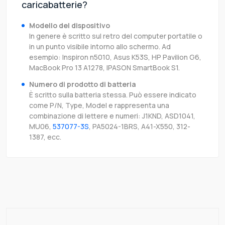
caricabatterie?
Modello del dispositivo
In genere è scritto sul retro del computer portatile o
in un punto visibile intorno allo schermo. Ad
esempio: Inspiron n5010, Asus K53S, HP Pavilion G6,
MacBook Pro 13 A1278, IPASON SmartBook S1.
Numero di prodotto di batteria
È scritto sulla batteria stessa. Può essere indicato
come P/N, Type, Model e rappresenta una
combinazione di lettere e numeri: J1KND, ASD1041,
MU06,
537077-3S
, PA5024-1BRS, A41-X550, 312-
1387, ecc.