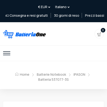
Consegna e resi gratuiti
30 giorni di reso
Prezzi bassi
0
Home
Batterie Notebook
IPASON
Batteria 537077-3S