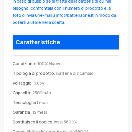
In caso di dubbio se si tratta della batteria di cui hai
bisogno, confrontala con il numero di prodotto e la
foto o invia un'e-mail a info@batteriaone.it in modo da
poterti aiutare nella scelta.
Caratteristiche
Condizione:
100% Nuovo
Tipologia di prodotto:
Batteria di ricambio
Voltaggio:
3.85V
Capacità:
2500mAh
Tecnologia:
Li-ion
Garanzia:
12 mesi
Sostituisce il codice:
Insta360 X4
Compatibilità del prodotto:
Insta360 X4