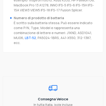
esempio: Inspiron n5010, Asus K53S, HP Pavilion G6,
MacBook Pro 13 A1278, INNO IFS-5 IFS-6 IFS-15H IFS-
15A VIEW3 VIEW5 IFS-18 IFS-17 Fusion Splicer.
Numero di prodotto di batteria
È scritto sulla batteria stessa. Può essere indicato
come P/N, Type, Model e rappresenta una
combinazione di lettere e numeri: J1KND, ASD1041,
MU06,
LBT-52
, PA5024-1BRS, A41-X550, 312-1387,
ecc.
Consegna Veloce
In tutta Italia, isole incluse