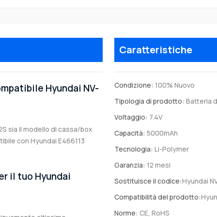
Caratteristiche
Condizione:
100% Nuovo
compatibile Hyundai NV-
Tipologia di prodotto:
Batteria d
Voltaggio:
7.4V
2S sia il modello di cassa/box
Capacità:
5000mAh
patibile con Hyundai E466113
Tecnologia:
Li-Polymer
Garanzia:
12 mesi
er il tuo Hyundai
Sostituisce il codice:
Hyundai N
Compatibilità del prodotto:
Hyun
Norme:
CE, RoHS