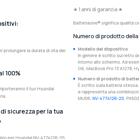
★ 1 anni di garanzia ★
sitivi:
Batteriaone® significa qualità ce
Numero di prodotto della 
Modello del dispositivo
er prolungare la durata di vita dei
In genere è scritto sul retro d
intorno allo schermo. Ad esem
G6, MacBook Pro 13 A1278, 
 al 100%
Numero di prodotto di batte
È scritto sulla batteria stes
riporteranno il tuo Hyundai
e rappresenta una combinazion
ia.
MU06,
NV-4774126-2S
, PA502
di sicurezza per la tua
P
cambio per Hyundai NV-4774126-2S