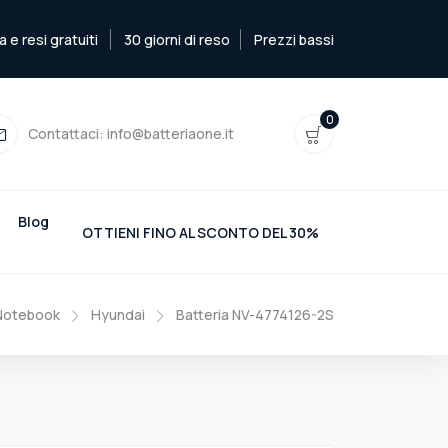
e resi gratuiti
30 giorni di reso
Prezzi bassi
0
Contattaci:
info@batteriaone.it
Blog
OTTIENI FINO AL SCONTO DEL 30%
 Notebook
Hyundai
Batteria NV-4774126-2S