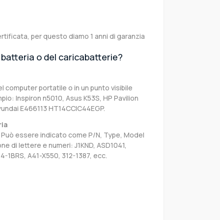
rtificata, per questo diamo 1 anni di garanzia
batteria o del caricabatterie?
el computer portatile o in un punto visibile
pio: Inspiron n5010, Asus K53S, HP Pavilion
Hyundai E466113 HT14CCIC44EGP.
ria
sa. Può essere indicato come P/N, Type, Model
e di lettere e numeri: J1KND, ASD1041,
4-1BRS, A41-X550, 312-1387, ecc.