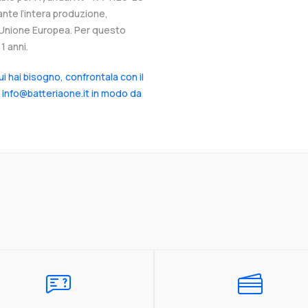
ante l’intera produzione,
ll’Unione Europea. Per questo
1 anni.
cui hai bisogno, confrontala con il
a info@batteriaone.it in modo da