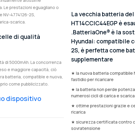
ntinuamente altissime
. Le prestazioni eguagliano o
La vecchia batteria de
ale NV-4774126-2S,
arica-scarica.
HT14CCIC44EGP è esaus
.BatteriaOne® è la sost
elle di qualità
Hyundai: compatibile co
2S, è perfetta come batt
supplementare
tà di 5000mAh. La concorrenza
eso e maggiore capacità, ciò
★ la nuova batteria compatibile
stra batteria, compatible e nuova,
fastidio per ricaricare
prio come pubblicizzato.
★ la batteria non perde potenz
numerosi cicli di carica e scarica
tuo dispositivo
★ ottime prestazioni grazie e ce
ricarica
★ sicurezza certificata contro 
sovratensione