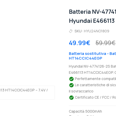
Batteria NV-477
Hyundai E46611
SKU:
HYU24NO1809
49.99€
59.99€
Batteria sostitutiva - Ba
HT14CCIC44EGP
Hyundai NV-4774126-2S Bat
E466113 HT14CCIC44EGP. Ga
Perfettamente compatibil
Le caratteristiche di si
il sovraccarico
Certificato CE / FCC / R
Capacità:5000mAh