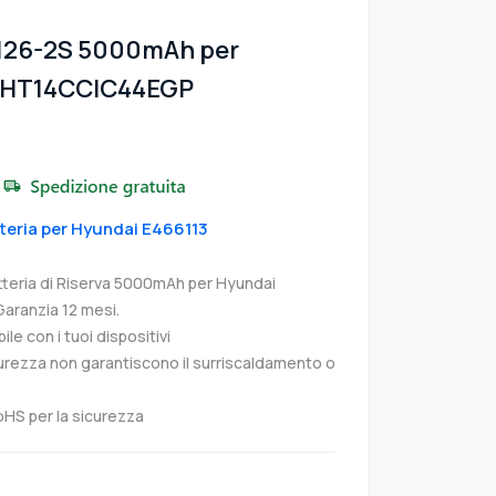
4126-2S 5000mAh per
3 HT14CCIC44EGP
tteria per Hyundai E466113
teria di Riserva 5000mAh per Hyundai
ranzia 12 mesi.
e con i tuoi dispositivi
curezza non garantiscono il surriscaldamento o
oHS per la sicurezza