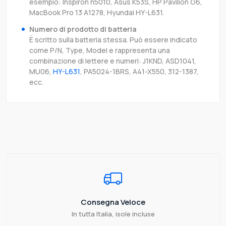
esempio: Inspiron n5010, Asus K53S, HP Pavilion G6,
MacBook Pro 13 A1278, Hyundai HY-L631.
Numero di prodotto di batteria
È scritto sulla batteria stessa. Può essere indicato
come P/N, Type, Model e rappresenta una
combinazione di lettere e numeri: J1KND, ASD1041,
MU06,
HY-L631
, PA5024-1BRS, A41-X550, 312-1387,
ecc.
Consegna Veloce
In tutta Italia, isole incluse