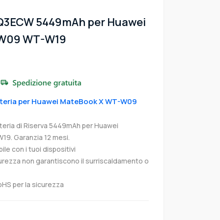
9Q3ECW 5449mAh per Huawei
-W09 WT-W19
Batteria per Huawei MateBook X WT-W09
ria di Riserva 5449mAh per Huawei
. Garanzia 12 mesi.
e con i tuoi dispositivi
curezza non garantiscono il surriscaldamento o
oHS per la sicurezza