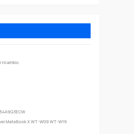
i ricambio
B54A9Q3ECW
wei MateBook X WT-W09 WT-W19