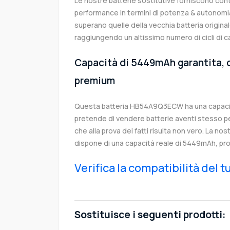
Le nostre batterie sostitutive forniscono co
performance in termini di potenza & autonomia
superano quelle della vecchia batteria orig
raggiungendo un altissimo numero di cicli di c
Capacità di 5449mAh garantita, c
premium
Questa batteria HB54A9Q3ECW ha una capaci
pretende di vendere batterie aventi stesso p
che alla prova dei fatti risulta non vero. La no
dispone di una capacità reale di 5449mAh, pro
Verifica la compatibilità del 
Sostituisce i seguenti prodotti: