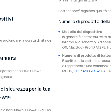
★ 1 anni di garanzia ★
Batteriaone® significa qualità ce
sitivi:
Numero di prodotto della 
Modello del dispositivo
In genere è scritto sul retro d
er prolungare la durata di vita dei
intorno allo schermo. Ad esem
G6, MacBook Pro 13 A1278,
Numero di prodotto di batte
 al 100%
È scritto sulla batteria stes
e rappresenta una combinazion
iporteranno il tuo Huawei
MU06,
HB54A9Q3ECW
, PA50
ginaria.
di sicurezza per la tua
-W19
ricambio per Huawei HB54A9Q3ECW