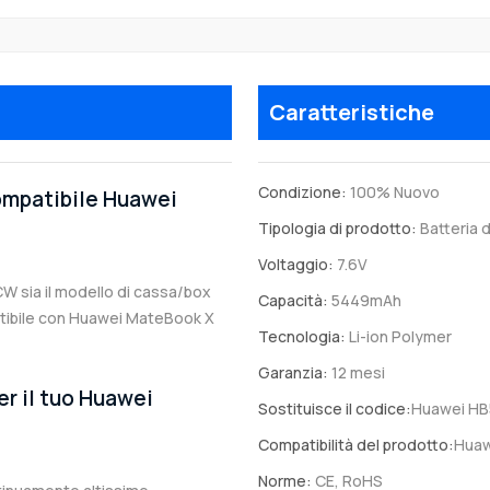
Caratteristiche
Condizione:
100% Nuovo
compatibile Huawei
Tipologia di prodotto:
Batteria d
Voltaggio:
7.6V
CW sia il modello di cassa/box
Capacità:
5449mAh
mpatibile con Huawei MateBook X
Tecnologia:
Li-ion Polymer
Garanzia:
12 mesi
er il tuo Huawei
Sostituisce il codice:
Huawei H
Compatibilità del prodotto:
Hua
Norme:
CE, RoHS