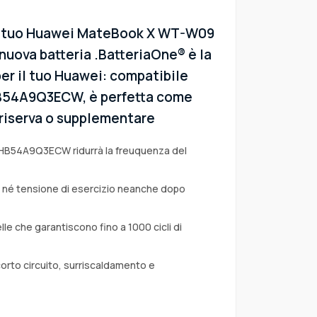
el tuo Huawei MateBook X WT-W09
uova batteria .BatteriaOne® è la
er il tuo Huawei: compatibile
 HB54A9Q3ECW, è perfetta come
i riserva o supplementare
e HB54A9Q3ECW ridurrà la freuquenza del
a né tensione di esercizio neanche dopo
lle che garantiscono fino a 1000 cicli di
corto circuito, surriscaldamento e