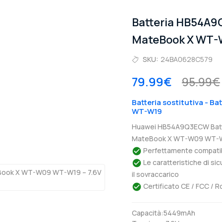
Batteria HB54A
MateBook X WT
SKU:
24BA0628C579
79.99€
95.99€
Batteria sostitutiva - 
WT-W19
Huawei HB54A9Q3ECW Batte
MateBook X WT-W09 WT-W19
Perfettamente compatibil
Le caratteristiche di si
il sovraccarico
Certificato CE / FCC / R
Capacità:5449mAh