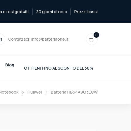
e resi gratuiti
30 giorni di reso
Prezzi bassi
0
Contattaci:
info@batteriaone.it
Blog
OTTIENI FINO AL SCONTO DEL 30%
 Notebook
Huawei
Batteria HB54A9Q3ECW