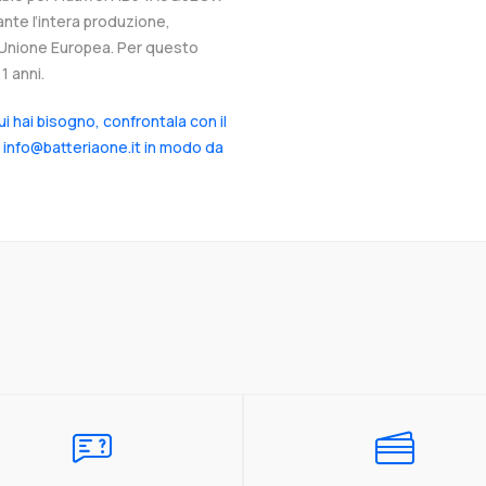
ante l’intera produzione,
ll’Unione Europea. Per questo
1 anni.
cui hai bisogno, confrontala con il
a info@batteriaone.it in modo da