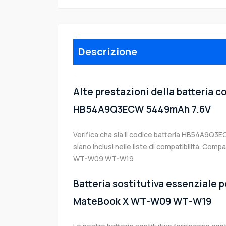
Descrizione
Alte prestazioni della batteria 
HB54A9Q3ECW 5449mAh 7.6V
Verifica cha sia il codice batteria HB54A9Q3E
siano inclusi nelle liste di compatibilità. Co
WT-W09 WT-W19
Batteria sostitutiva essenziale p
MateBook X WT-W09 WT-W19