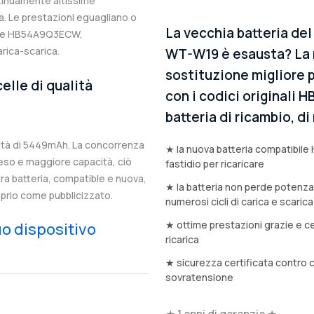
ntinuamente altissime
. Le prestazioni eguagliano o
La vecchia batteria d
inale HB54A9Q3ECW,
arica-scarica.
WT-W19 è esausta? La n
sostituzione migliore p
elle di qualità
con i codici originali
batteria di ricambio, d
tà di 5449mAh. La concorrenza
★ la nuova batteria compatibil
eso e maggiore capacità, ciò
fastidio per ricaricare
stra batteria, compatible e nuova,
★ la batteria non perde potenz
prio come pubblicizzato.
numerosi cicli di carica e scarica
★ ottime prestazioni grazie e ce
tuo dispositivo
ricarica
★ sicurezza certificata contro 
sovratensione