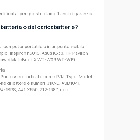
rtificata, per questo diamo 1 anni di garanzia
batteria o del caricabatterie?
el computer portatile o in un punto visibile
pio: Inspiron n5010, Asus K53S, HP Pavilion
 Huawei MateBook X WT-W09 WT-W19.
ria
sa. Può essere indicato come P/N, Type, Model
e di lettere e numeri: J1KND, ASD1041,
24-1BRS, A41-X550, 312-1387, ecc.