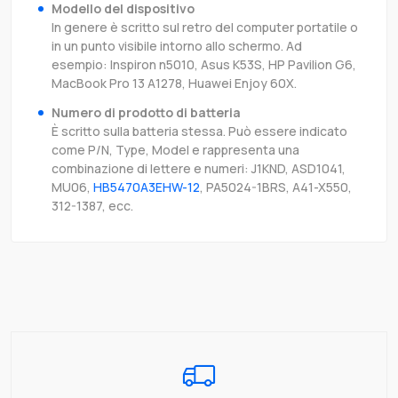
Modello del dispositivo
In genere è scritto sul retro del computer portatile o
in un punto visibile intorno allo schermo. Ad
esempio: Inspiron n5010, Asus K53S, HP Pavilion G6,
MacBook Pro 13 A1278, Huawei Enjoy 60X.
Numero di prodotto di batteria
È scritto sulla batteria stessa. Può essere indicato
come P/N, Type, Model e rappresenta una
combinazione di lettere e numeri: J1KND, ASD1041,
MU06,
HB5470A3EHW-12
, PA5024-1BRS, A41-X550,
312-1387, ecc.