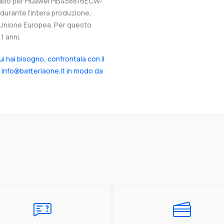
icambio per Huawei HB458816ECW-
 durante l’intera produzione,
ll’Unione Europea. Per questo
1 anni.
cui hai bisogno, confrontala con il
a info@batteriaone.it in modo da