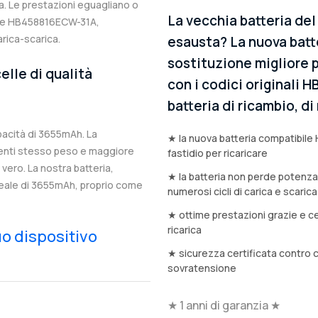
. Le prestazioni eguagliano o
La vecchia batteria de
nale HB458816ECW-31A,
arica-scarica.
esausta? La nuova batt
sostituzione migliore p
elle di qualità
con i codici originali
batteria di ricambio, d
acità di 3655mAh. La
★ la nuova batteria compatibile
enti stesso peso e maggiore
fastidio per ricaricare
n vero. La nostra batteria,
★ la batteria non perde potenz
reale di 3655mAh, proprio come
numerosi cicli di carica e scarica
★ ottime prestazioni grazie e ce
ricarica
tuo dispositivo
★ sicurezza certificata contro 
sovratensione
★ 1 anni di garanzia ★