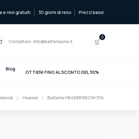
e resi gratuiti
30 giorni di reso
Prezzi bassi
0
Contattaci:
info@batteriaone.it
Blog
OTTIENI FINO AL SCONTO DEL 30%
tebook
Huawei
Batteria HB458816ECW-31A