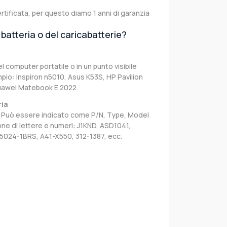
rtificata, per questo diamo 1 anni di garanzia
batteria o del caricabatterie?
el computer portatile o in un punto visibile
pio: Inspiron n5010, Asus K53S, HP Pavilion
uawei Matebook E 2022.
ria
sa. Può essere indicato come P/N, Type, Model
e di lettere e numeri: J1KND, ASD1041,
A5024-1BRS, A41-X550, 312-1387, ecc.