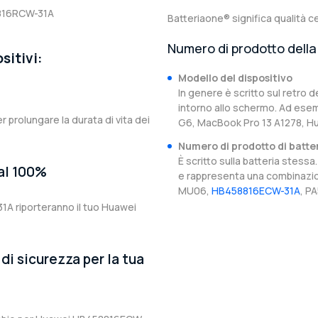
816RCW-31A
Batteriaone® significa qualità ce
Numero di prodotto della 
sitivi:
Modello del dispositivo
In genere è scritto sul retro d
intorno allo schermo. Ad esem
er prolungare la durata di vita dei
G6, MacBook Pro 13 A1278, H
Numero di prodotto di batte
È scritto sulla batteria stes
 al 100%
e rappresenta una combinazion
MU06,
HB458816ECW-31A
, P
1A riporteranno il tuo Huawei
di sicurezza per la tua