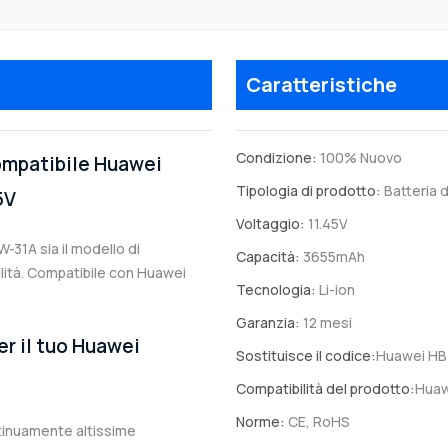
Caratteristiche
Condizione:
100% Nuovo
compatibile Huawei
Tipologia di prodotto:
Batteria d
5V
Voltaggio:
11.45V
-31A sia il modello di
Capacità:
3655mAh
ilità. Compatibile con Huawei
Tecnologia:
Li-ion
Garanzia:
12 mesi
er il tuo Huawei
Sostituisce il codice:
Huawei H
Compatibilità del prodotto:
Huaw
Norme:
CE, RoHS
ntinuamente altissime