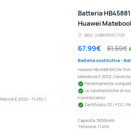
Batteria HB4588
Huawei Matebook
SKU:
24BA0816C700
67.99€
81.59€
Batteria sostitutiva - B
Huawei HB458816ECW-31A Ba
Matebook E 2022. Garanzia 
Perfettamente compatibil
Le caratteristiche di si
il sovraccarico
Certificato CE / FCC / R
Capacità:3655mAh
Tensione:11.45V