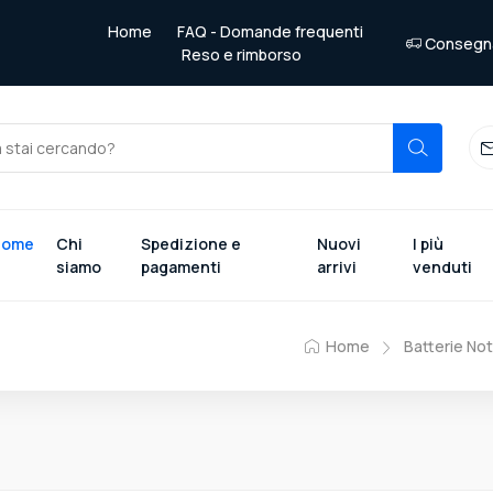
Home
FAQ - Domande frequenti
Consegna 
Reso e rimborso
Home
Chi
Spedizione e
Nuovi
I più
siamo
pagamenti
arrivi
venduti
Home
Batterie No