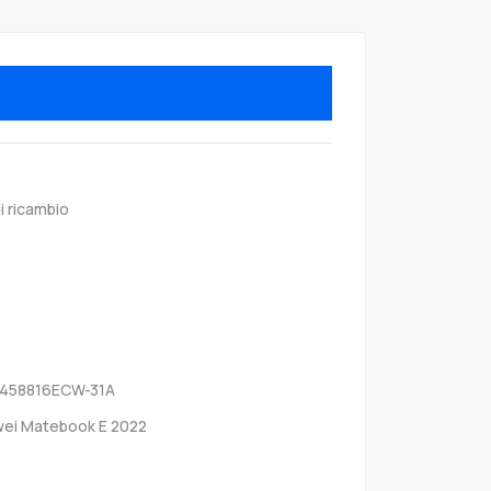
i ricambio
B458816ECW-31A
ei Matebook E 2022