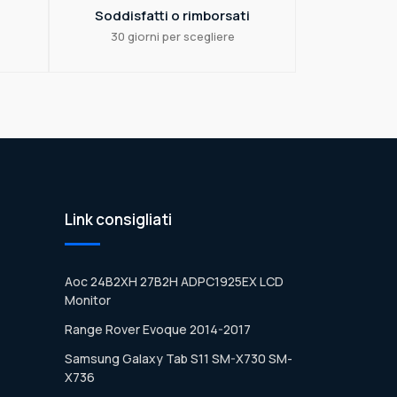
Soddisfatti o rimborsati
30 giorni per scegliere
Link consigliati
Aoc 24B2XH 27B2H ADPC1925EX LCD
Monitor
Range Rover Evoque 2014-2017
Samsung Galaxy Tab S11 SM-X730 SM-
X736