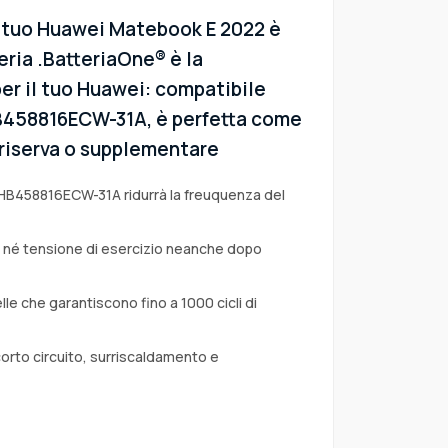
l tuo Huawei Matebook E 2022 è
eria .BatteriaOne® è la
er il tuo Huawei: compatibile
 HB458816ECW-31A, è perfetta come
i riserva o supplementare
 HB458816ECW-31A ridurrà la freuquenza del
a né tensione di esercizio neanche dopo
lle che garantiscono fino a 1000 cicli di
corto circuito, surriscaldamento e