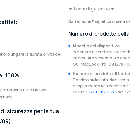
★ 1 anni di garanzia ★
sitivi:
Batteriaone® significa qualità ce
Numero di prodotto della 
Modello del dispositivo
In genere è scritto sul retro d
er prolungare la durata di vita dei
intorno allo schermo. Ad esem
G6, MacBook Pro 13 A1278, 
Numero di prodotto di batte
 al 100%
È scritto sulla batteria stes
e rappresenta una combinazion
iporteranno il tuo Huawei
MU06,
HB29J7B7EEW
, PA502
inaria.
di sicurezza per la tua
W09)