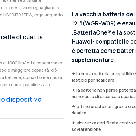
ntinuamente altissime
. Le prestazioni eguagliano o
La vecchia batteria de
inale HB29J7B7EEW, raggiungendo
12.6(WGR-W09) è esaus
.BatteriaOne® è la sost
celle di qualità
Huawei: compatibile co
è perfetta come batteria
supplementare
à di 10000mAh. La concorrenza
eso e maggiore capacità, ciò
★ la nuova batteria compatibile
stra batteria, compatible e nuova,
fastidio per ricaricare
oprio come pubblicizzato.
★ la batteria non perde potenz
numerosi cicli di carica e scarica
tuo dispositivo
★ ottime prestazioni grazie e ce
ricarica
★ sicurezza certificata contro 
sovratensione