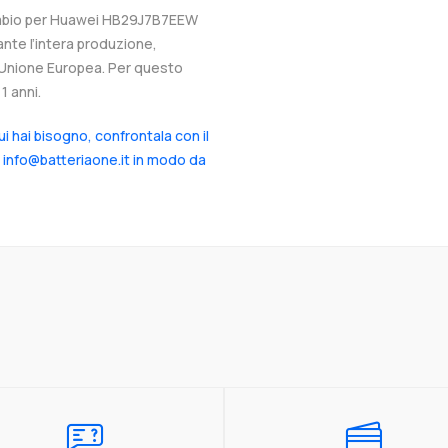
icambio per Huawei HB29J7B7EEW
ante l’intera produzione,
ll’Unione Europea. Per questo
1 anni.
cui hai bisogno, confrontala con il
a info@batteriaone.it in modo da