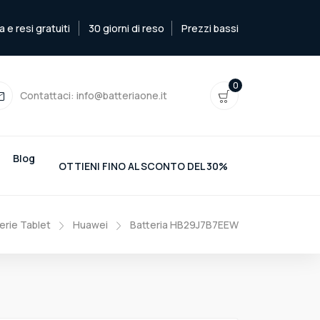
e resi gratuiti
30 giorni di reso
Prezzi bassi
0
Contattaci:
info@batteriaone.it
Blog
OTTIENI FINO AL SCONTO DEL 30%
erie Tablet
Huawei
Batteria HB29J7B7EEW