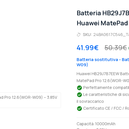
Batteria HB29J
Huawei MatePad
SKU:
24BA0617C546_T
41.99€
50.39€
Batteria sostitutiva - B
W09)
Huawei HB29J7B7EEW Batter
MatePad Pro 12.6(WGR-W09)
Perfettamente compatibil
Le caratteristiche di si
il sovraccarico
Certificato CE / FCC / R
Capacità:10000mAh