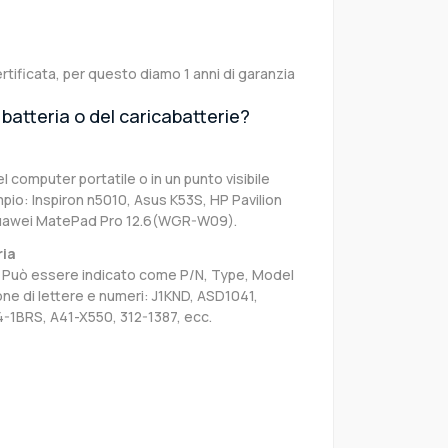
rtificata, per questo diamo 1 anni di garanzia
batteria o del caricabatterie?
el computer portatile o in un punto visibile
pio: Inspiron n5010, Asus K53S, HP Pavilion
Huawei MatePad Pro 12.6(WGR-W09).
ria
sa. Può essere indicato come P/N, Type, Model
e di lettere e numeri: J1KND, ASD1041,
4-1BRS, A41-X550, 312-1387, ecc.