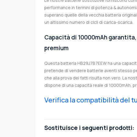
Le nostre batterie sostitutive forniscono co
performance in termini di potenza & autonomia
superano quelle della vecchia batteria orig
un altissimo numero di cicli di carica-scarica.
Capacità di 10000mAh garantita, 
premium
Questa batteria HB29J7B7EEW ha una capacit
pretende di vendere batterie aventi stesso p
che alla prova dei fatti risulta non vero. La no
dispone di una capacità reale di 10000mAh, pr
Verifica la compatibilità del 
Sostituisce i seguenti prodotti: