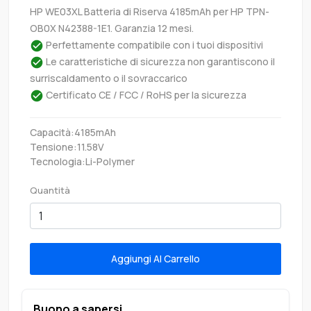
HP WE03XL Batteria di Riserva 4185mAh per HP TPN-
OB0X N42388-1E1. Garanzia 12 mesi.
Perfettamente compatibile con i tuoi dispositivi
Le caratteristiche di sicurezza non garantiscono il
surriscaldamento o il sovraccarico
Certificato CE / FCC / RoHS per la sicurezza
Capacità:4185mAh
Tensione:11.58V
Tecnologia:Li-Polymer
Quantità
Aggiungi Al Carrello
Buono a sapersi