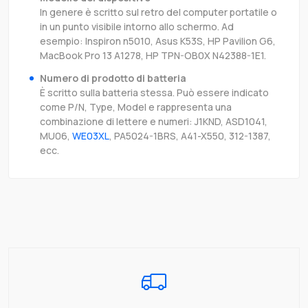
In genere è scritto sul retro del computer portatile o
in un punto visibile intorno allo schermo. Ad
esempio: Inspiron n5010, Asus K53S, HP Pavilion G6,
MacBook Pro 13 A1278, HP TPN-OB0X N42388-1E1.
Numero di prodotto di batteria
È scritto sulla batteria stessa. Può essere indicato
come P/N, Type, Model e rappresenta una
combinazione di lettere e numeri: J1KND, ASD1041,
MU06,
WE03XL
, PA5024-1BRS, A41-X550, 312-1387,
ecc.