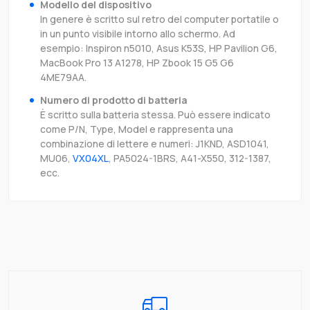
Modello del dispositivo
In genere è scritto sul retro del computer portatile o
in un punto visibile intorno allo schermo. Ad
esempio: Inspiron n5010, Asus K53S, HP Pavilion G6,
MacBook Pro 13 A1278, HP Zbook 15 G5 G6
4ME79AA.
Numero di prodotto di batteria
È scritto sulla batteria stessa. Può essere indicato
come P/N, Type, Model e rappresenta una
combinazione di lettere e numeri: J1KND, ASD1041,
MU06,
VX04XL
, PA5024-1BRS, A41-X550, 312-1387,
ecc.