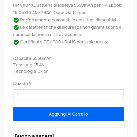
HP VX04XL Batteria di Riserva 5550mAh per HP Zbook
15 G5 G6 4ME79AA. Garanzia 12 mesi.
Perfettamente compatibile con i tuoi dispositivi
Le caratteristiche di sicurezza non garantiscono il
surriscaldamento o il sovraccarico
Certificato CE / FCC / RoHS per la sicurezza
Capacità:5550mAh
Tensione:15.4V
Tecnologia:Li-ion
Quantità
Aggiungi Al Carrello
Buono a sapersi