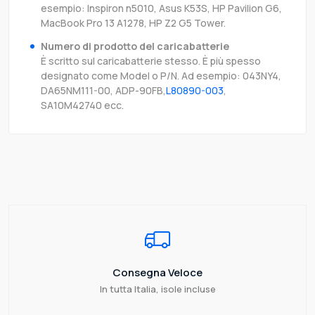
esempio: Inspiron n5010, Asus K53S, HP Pavilion G6,
MacBook Pro 13 A1278, HP Z2 G5 Tower.
Numero di prodotto del caricabatterie
È scritto sul caricabatterie stesso. È più spesso
designato come Model o P/N. Ad esempio: 043NY4,
DA65NM111-00, ADP-90FB,
L80890-003
,
SA10M42740 ecc.
Consegna Veloce
In tutta Italia, isole incluse