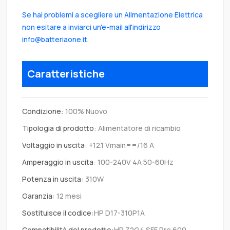
Se hai problemi a scegliere un Alimentazione Elettrica
non esitare a inviarci un'e-mail all'indirizzo
info@batteriaone.it.
Caratteristiche
Condizione:
100% Nuovo
Tipologia di prodotto:
Alimentatore di ricambio
Voltaggio in uscita:
+12.1 Vmain==/16 A
Amperaggio in uscita:
100-240V 4A 50-60Hz
Potenza in uscita:
310W
Garanzia:
12 mesi
Sostituisce il codice:
HP D17-310P1A
Compatibilità del prodotto:
HP Z2G4 SFF Pro 600