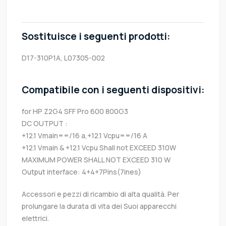
Sostituisce i seguenti prodotti:
D17-310P1A, L07305-002
Compatibile con i seguenti dispositivi:
for HP Z2G4 SFF Pro 600 800G3
DC OUTPUT :
+12.1 Vmain==/16 a,+12.1 Vcpu==/16 A
+12.1 Vmain & +12.1 Vcpu Shall not EXCEED 310W
MAXIMUM POWER SHALL NOT EXCEED 310 W
Output interface: 4+4+7Pins(7ines)
Accessori e pezzi di ricambio di alta qualità. Per
prolungare la durata di vita dei Suoi apparecchi
elettrici.