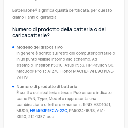
Batteriaone® significa qualità certificata, per questo
diamo 1 anni di garanzia
Numero di prodotto della batteria o del
caricabatterie?
Modello del dispositivo
In genere è scritto sul retro del computer portatile o
in un punto visibile intorno allo schermo. Ad
esempio: Inspiron n5010, Asus K53S, HP Pavilion G6,
MacBook Pro 13 A1278, Honor MACHD-WFE9Q KLVL-
WFH9.
Numero di prodotto di batteria
È scritto sulla batteria stessa. Può essere indicato
come P/N, Type, Model e rappresenta una
combinazione di lettere e numeri: J1KND, ASD1041,
MU06,
HB4593R1ECW-22C
, PA5024-1BRS, A41-
X550, 312-1387, ecc.