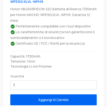
WFE9Q KLVL-WFH9
Honor HB4593R1ECW-22C Batteria di Riserva 7330mAh
per Honor MACHD-WFE9Q KLVL-WFH9. Garanzia 12
mesi.
Perfettamente compatibile con i tuoi dispositivi
Le caratteristiche di sicurezza non garantiscono il
surriscaldamento o il sovraccarico
Certificato CE / FCC / RoHS per la sicurezza
Capacità:7330mAh
Tensione:7.64V
Tecnologia:Li-ion Polymer
Quantità
Aggiungi Al Carrello