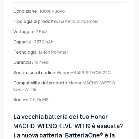
Condizione:
100% Nuovo
Tipologia di prodotto:
Batteria di ricambio
Voltaggio:
7.64V
Capacità:
7330mAh
Tecnologia:
Li-ion Polymer
Garanzia:
12 mesi
Sostituisce il codice:
Honor HB4593R1ECW-22C
Compatibilità del prodotto:
Honor MACHD-WFE9Q
KLVL-WFH9
Norme:
CE, RoHS
La vecchia batteria del tuo Honor
MACHD-WFE9Q KLVL-WFH9 è esausta?
La nuova batteria .BatteriaOne® è la